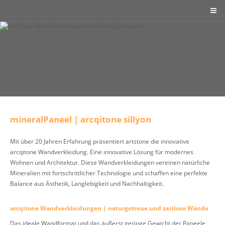
mineralPaneel | arcqitone sillyon
Mit über 20 Jahren Erfahrung präsentiert artstone die innovative
arcqitone Wandverkleidung. Eine innovative Lösung für modernes
Wohnen und Architektur. Diese Wandverkleidungen vereinen natürliche
Mineralien mit fortschrittlicher Technologie und schaffen eine perfekte
Balance aus Ästhetik, Langlebigkeit und Nachhaltigkeit.
arcqitone Wandverkleidungen | naturgetreue und zeitlose Wände
Das ideale Wandformat und das äußerst geringe Gewicht der Paneele