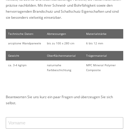
präzise nachbilden. Mit ihrer Schneid- und Bohrfähigkeit sowie den
hervorragenden Brandschutz und Schallschutz Eigenschaften und sind
sie besonders vielseitig einsetzbar.
Technische Daten:
Abmessungen
Materialstärke
arcqitone Wandpaneele
bis zu 100 x 280 cm
6 bis 12 mm
Gewicht
Oberflächenmaterial
Trägermaterial
ca. 3-4 kg/qm
naturnahe
MPC Mineral Polymer
Farbbeschichtung
Composite
Beantworten Sie uns kurz ein paar Fragen und überzeugen Sie sich
selbst.