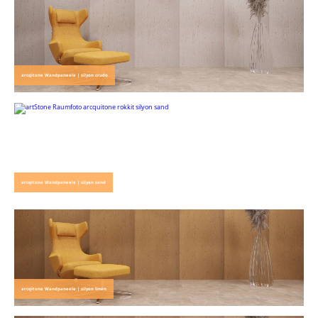
arcqitone Wandpaneele | silyon crudo
arcqitone Wandpaneele | silyon sand
arcqitone Wandpaneele | silyon linen