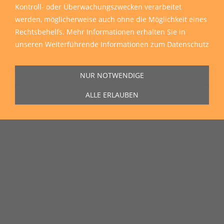
Kontroll- oder Überwachungszwecken verarbeitet
werden, möglicherweise auch ohne die Möglichkeit eines
Rechtsbehelfs. Mehr Informationen erhalten Sie in
unseren
Weiterführende Informationen zum Datenschutz
NUR NOTWENDIGE
ALLE ERLAUBEN
Sie erreichen uns Montag bis Freitag von 11:00 Uhr bis 16:00 Uhr unter
der Rufnummer
0271 77 00 10 50
in unserem Showroom in der Hagener
Straße 129, 57072 Siegen.