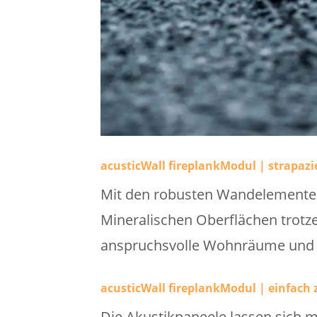
acusticWall fireplankModul | strapazi
Mit den robusten Wandelementen
Mineralischen Oberflächen trotze
anspruchsvolle Wohnräume und
acusticWall fireplankModul | einfach 
Die Akustikpaneele lassen sich 