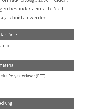
en besonders einfach. Auch
usgeschnitten werden.
ialstärke
12 mm
material
elte Polyesterfaser (PET)
ackung