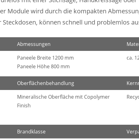
er Module wird durch die kompakten Abmessung
r Steckdosen, können schnell und problemlos a
Abmessungen
Mater
Paneele Breite 1200 mm
ca. 
Paneele Höhe 800 mm
Oberflächenbehandlung
Kern
Mineralische Oberfläche mit Copolymer
Recyc
Finish
Brandklasse
Verp