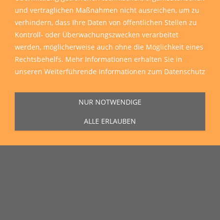
und vertraglichen Maßnahmen nicht ausreichen, um zu
verhindern, dass Ihre Daten von öffentlichen Stellen zu
Kontroll- oder Überwachungszwecken verarbeitet
Sie erreichen uns Montag bis Freitag von 11:00 Uhr bis 16:00 Uhr unter
werden, möglicherweise auch ohne die Möglichkeit eines
der Rufnummer
0271 77 00 10 50
in unserem Showroom in der Hagener
Rechtsbehelfs. Mehr Informationen erhalten Sie in
Straße 129, 57072 Siegen.
unseren
Weiterführende Informationen zum Datenschutz
NUR NOTWENDIGE
ALLE ERLAUBEN
Unser Lieferservice
Wir liefern zu Ihnen nach Hause, auf die Baustelle und auch in die
ganze Welt
Wir liefern sämtliche Artikel direkt und reibungslos zu Ihnen nach Hause,
auf die Baustelle oder wohin Sie möchten.