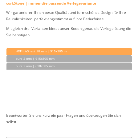
corkStone | immer die passende Verlegevariante
Wir garantieren Ihnen beste Qualität und formschönes Design für Ihre
Räumlichkeiten. perfekt abgestimmt auf Ihre Bedürfnisse.
Mit gleich drei Varianten bietet unser Boden genau die Verlegelösung die
Sie benötigen.
HDF lifeSilent 10 mm | 915x305 mm
pure 2 mm | 915x305 mm
pure 2 mm | 610x305 mm
Beantworten Sie uns kurz ein paar Fragen und überzeugen Sie sich
selbst.