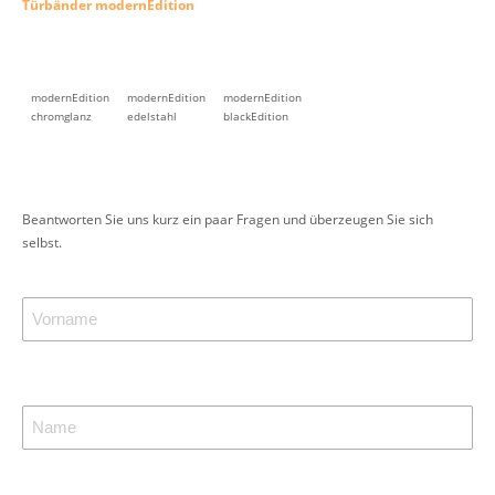
Türbänder modernEdition
modernEdition
modernEdition
modernEdition
chromglanz
edelstahl
blackEdition
Beantworten Sie uns kurz ein paar Fragen und überzeugen Sie sich
selbst.