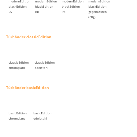
modernEdition
modernEdition
modernEdition
modernEdition
blackEdition
blackEdition
blackEdition
blackEdition
UV
BB
PZ
gegenkasten
(2flg)
Türbänder classicEdition
classicEdition
classicEdition
chromglanz
edelstahl
Türbänder basicEdition
basicEdition
basicEdition
chromglanz
edelstahl