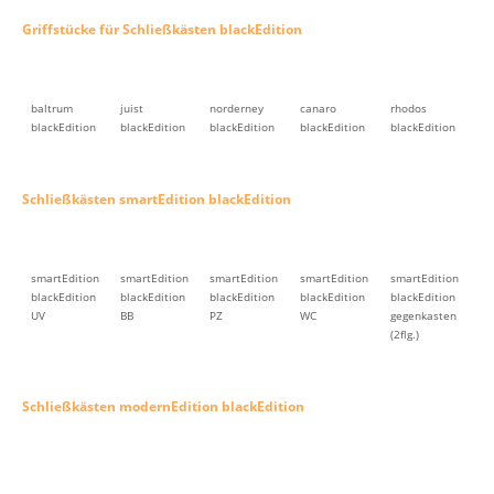
Griffstücke für Schließkästen blackEdition
baltrum
juist
norderney
canaro
rhodos
blackEdition
blackEdition
blackEdition
blackEdition
blackEdition
Schließkästen smartEdition blackEdition
smartEdition
smartEdition
smartEdition
smartEdition
smartEdition
blackEdition
blackEdition
blackEdition
blackEdition
blackEdition
UV
BB
PZ
WC
gegenkasten
(2flg.)
Schließkästen modernEdition blackEdition