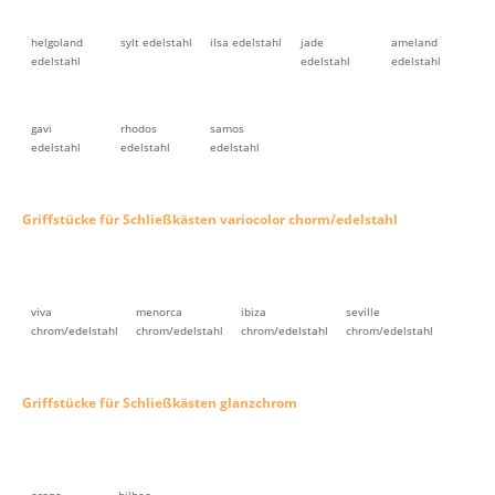
helgoland
sylt edelstahl
ilsa edelstahl
jade
ameland
edelstahl
edelstahl
edelstahl
gavi
rhodos
samos
edelstahl
edelstahl
edelstahl
Griffstücke für Schließkästen variocolor chorm/edelstahl
viva
menorca
ibiza
seville
chrom/edelstahl
chrom/edelstahl
chrom/edelstahl
chrom/edelstahl
Griffstücke für Schließkästen glanzchrom