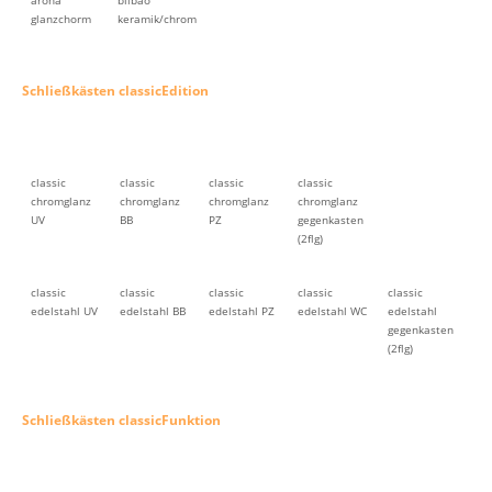
arona
bilbao
glanzchorm
keramik/chrom
Schließkästen classicEdition
classic
classic
classic
classic
chromglanz
chromglanz
chromglanz
chromglanz
UV
BB
PZ
gegenkasten
(2flg)
classic
classic
classic
classic
classic
edelstahl UV
edelstahl BB
edelstahl PZ
edelstahl WC
edelstahl
gegenkasten
(2flg)
Schließkästen classicFunktion