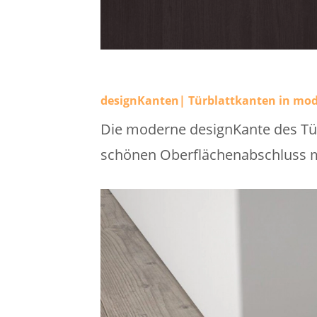
designKanten| Türblattkanten in mo
Die moderne designKante des Tür
schönen Oberflächenabschluss m