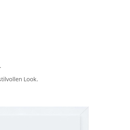
.
ilvollen Look.