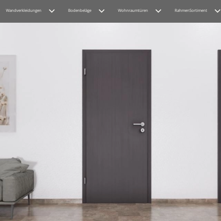
Wandverkleidungen
Bodenbeläge
Wohnraumtüren
RahmenSortiment