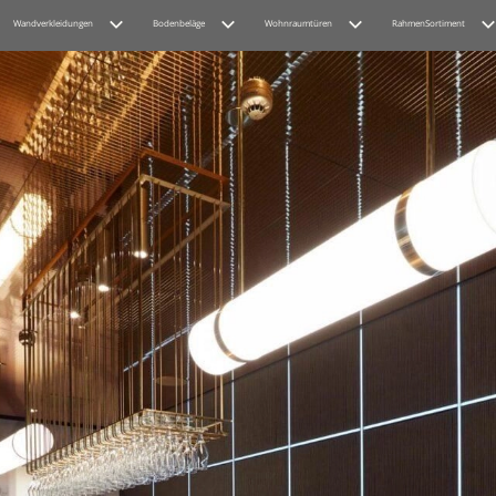
Wandverkleidungen
Bodenbeläge
Wohnraumtüren
RahmenSortiment