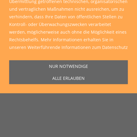
Übermittlung getroffenen technischen, organisatorischen
und vertraglichen Maßnahmen nicht ausreichen, um zu
verhindern, dass Ihre Daten von öffentlichen Stellen zu
Kontroll- oder Überwachungszwecken verarbeitet
werden, möglicherweise auch ohne die Möglichkeit eines
Sie erreichen uns Montag bis Freitag von 11:00 Uhr bis 16:00 Uhr unter
der Rufnummer
0271 77 00 10 50
in unserem Showroom in der Hagener
Rechtsbehelfs. Mehr Informationen erhalten Sie in
Straße 129, 57072 Siegen.
unseren
Weiterführende Informationen zum Datenschutz
NUR NOTWENDIGE
ALLE ERLAUBEN
Unser Lieferservice
Wir liefern zu Ihnen nach Hause, auf die Baustelle und auch in die
ganze Welt
Wir liefern sämtliche Artikel direkt und reibungslos zu Ihnen nach Hause,