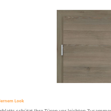
dernem Look
blatts schützt Ihre Türen vor leichten Zusamme