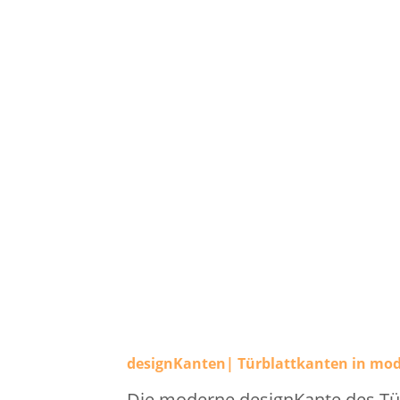
designKanten| Türblattkanten in mo
Die moderne designKante des Tür