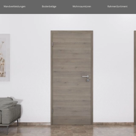
Wandverkleidungen
Bodenbeläge
Wohnraumtüren
RahmenSortiment