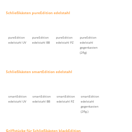
Schließkästen pureEdition edelstahl
pureEdition
pureEdition
pureEdition
pureEdition
edelstahl UV
edelstahl BB
edelstahl PZ
edelstahl
gegenkasten
(2flg)
Schließkästen smartEdition edelstahl
smartEdition
smartEdition
smartEdition
smartEdition
edelstahl UV
edelstahl BB
edelstahl PZ
edelstahl
gegenkasten
(2flg.)
Griffstücke für Schließkästen blackEdition