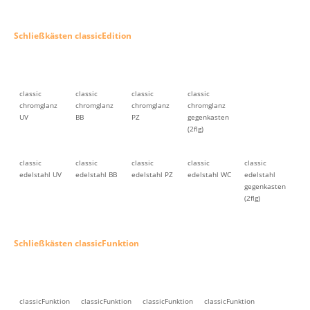
Schließkästen classicEdition
classic
classic
classic
classic
chromglanz
chromglanz
chromglanz
chromglanz
UV
BB
PZ
gegenkasten
(2flg)
classic
classic
classic
classic
classic
edelstahl UV
edelstahl BB
edelstahl PZ
edelstahl WC
edelstahl
gegenkasten
(2flg)
Schließkästen classicFunktion
classicFunktion
classicFunktion
classicFunktion
classicFunktion