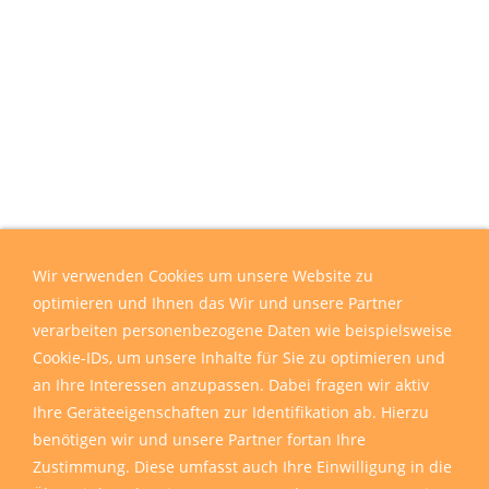
Wir verwenden Cookies um unsere Website zu
optimieren und Ihnen das Wir und unsere Partner
verarbeiten personenbezogene Daten wie beispielsweise
Cookie-IDs, um unsere Inhalte für Sie zu optimieren und
an Ihre Interessen anzupassen. Dabei fragen wir aktiv
Ihre Geräteeigenschaften zur Identifikation ab. Hierzu
benötigen wir und unsere Partner fortan Ihre
Zustimmung. Diese umfasst auch Ihre Einwilligung in die