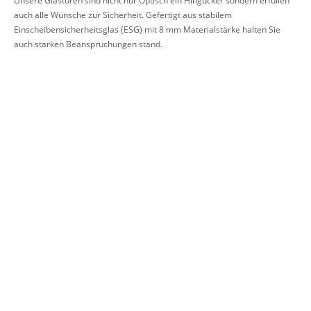
Unsere Glastüren sind nicht nur Optisch ein Hingucker sondern erfüllen
auch alle Wünsche zur Sicherheit. Gefertigt aus stabilem
Einscheibensicherheitsglas (ESG) mit 8 mm Materialstärke halten Sie
auch starken Beanspruchungen stand.