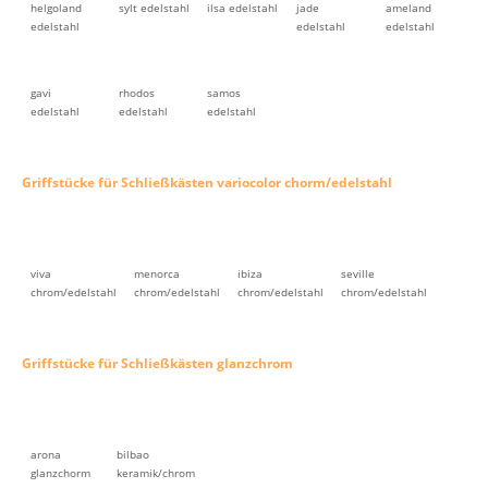
helgoland
sylt edelstahl
ilsa edelstahl
jade
ameland
edelstahl
edelstahl
edelstahl
gavi
rhodos
samos
edelstahl
edelstahl
edelstahl
Griffstücke für Schließkästen variocolor chorm/edelstahl
viva
menorca
ibiza
seville
chrom/edelstahl
chrom/edelstahl
chrom/edelstahl
chrom/edelstahl
Griffstücke für Schließkästen glanzchrom
arona
bilbao
glanzchorm
keramik/chrom