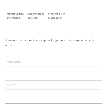
modernEdition
modernEdition
modernEdition
chromglanz
edelstahl
blackEdition
Beantworten Sie uns kurz ein paar Fragen und überzeugen Sie sich
selbst.