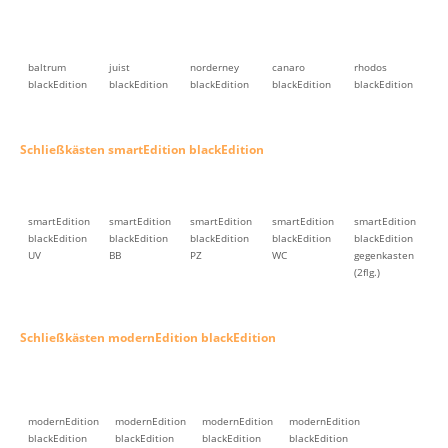
baltrum
juist
norderney
canaro
rhodos
blackEdition
blackEdition
blackEdition
blackEdition
blackEdition
Schließkästen smartEdition blackEdition
smartEdition
smartEdition
smartEdition
smartEdition
smartEdition
blackEdition
blackEdition
blackEdition
blackEdition
blackEdition
UV
BB
PZ
WC
gegenkasten
(2flg.)
Schließkästen modernEdition blackEdition
modernEdition
modernEdition
modernEdition
modernEdition
blackEdition
blackEdition
blackEdition
blackEdition