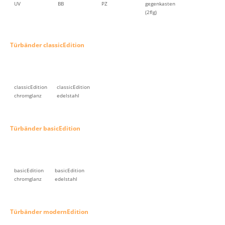
UV
BB
PZ
gegenkasten
(2flg)
Türbänder classicEdition
classicEdition
classicEdition
chromglanz
edelstahl
Türbänder basicEdition
basicEdition
basicEdition
chromglanz
edelstahl
Türbänder modernEdition