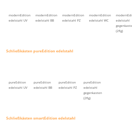
modernEdition
modernEdition
modernEdition
modernEdition
modernEdition
edelstahl UV
edelstahl BB
edelstahl PZ
edelstahl WC
edelstahl
gegenkasten
(2flg)
Schließkästen pureEdition edelstahl
pureEdition
pureEdition
pureEdition
pureEdition
edelstahl UV
edelstahl BB
edelstahl PZ
edelstahl
gegenkasten
(2flg)
Schließkästen smartEdition edelstahl