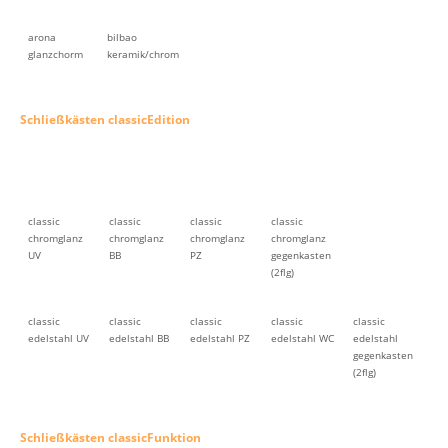
arona
bilbao
glanzchorm
keramik/chrom
Schließkästen classicEdition
classic
classic
classic
classic
chromglanz
chromglanz
chromglanz
chromglanz
UV
BB
PZ
gegenkasten
(2flg)
classic
classic
classic
classic
classic
edelstahl UV
edelstahl BB
edelstahl PZ
edelstahl WC
edelstahl
gegenkasten
(2flg)
Schließkästen classicFunktion