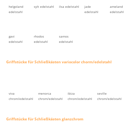
helgoland
sylt edelstahl
ilsa edelstahl
jade
ameland
edelstahl
edelstahl
edelstahl
gavi
rhodos
samos
edelstahl
edelstahl
edelstahl
Griffstücke für Schließkästen variocolor chorm/edelstahl
viva
menorca
ibiza
seville
chrom/edelstahl
chrom/edelstahl
chrom/edelstahl
chrom/edelstahl
Griffstücke für Schließkästen glanzchrom