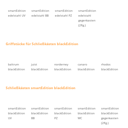
smartEdition
smartEdition
smartEdition
smartEdition
edelstahl UV
edelstahl BB
edelstahl PZ
edelstahl
gegenkasten
(2flg.)
Griffstücke für Schließkästen blackEdition
baltrum
juist
norderney
canaro
rhodos
blackEdition
blackEdition
blackEdition
blackEdition
blackEdition
Schließkästen smartEdition blackEdition
smartEdition
smartEdition
smartEdition
smartEdition
smartEdition
blackEdition
blackEdition
blackEdition
blackEdition
blackEdition
UV
BB
PZ
WC
gegenkasten
(2flg.)