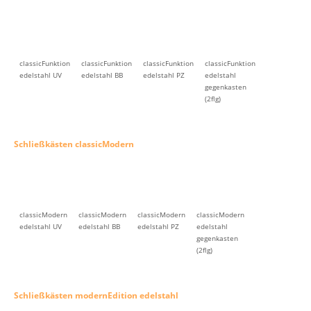
classicFunktion
classicFunktion
classicFunktion
classicFunktion
edelstahl UV
edelstahl BB
edelstahl PZ
edelstahl
gegenkasten
(2flg)
Schließkästen classicModern
classicModern
classicModern
classicModern
classicModern
edelstahl UV
edelstahl BB
edelstahl PZ
edelstahl
gegenkasten
(2flg)
Schließkästen modernEdition edelstahl