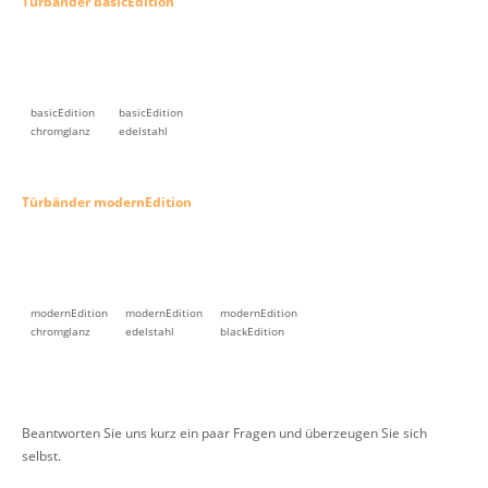
Türbänder basicEdition
basicEdition
basicEdition
chromglanz
edelstahl
Türbänder modernEdition
modernEdition
modernEdition
modernEdition
chromglanz
edelstahl
blackEdition
Beantworten Sie uns kurz ein paar Fragen und überzeugen Sie sich
selbst.