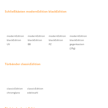
Schließkästen modernEdition blackEdition
modernEdition
modernEdition
modernEdition
modernEdition
blackEdition
blackEdition
blackEdition
blackEdition
UV
BB
PZ
gegenkasten
(2flg)
Türbänder classicEdition
classicEdition
classicEdition
chromglanz
edelstahl