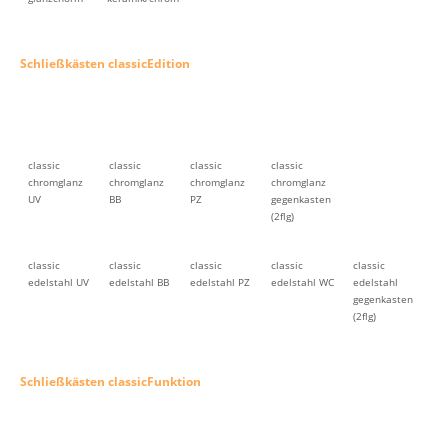
Schließkästen classicEdition
classic
classic
classic
classic
chromglanz
chromglanz
chromglanz
chromglanz
UV
BB
PZ
gegenkasten
(2flg)
classic
classic
classic
classic
classic
edelstahl UV
edelstahl BB
edelstahl PZ
edelstahl WC
edelstahl
gegenkasten
(2flg)
Schließkästen classicFunktion