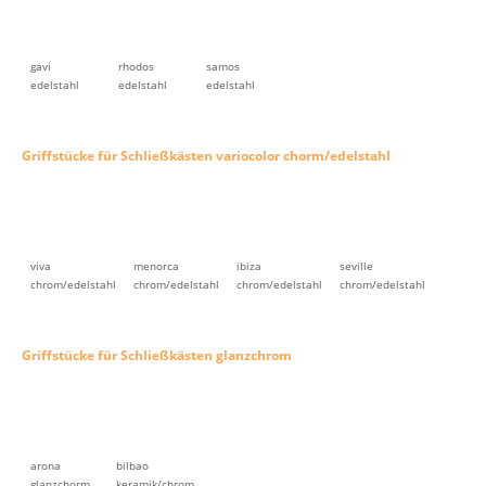
gavi
rhodos
samos
edelstahl
edelstahl
edelstahl
Griffstücke für Schließkästen variocolor chorm/edelstahl
viva
menorca
ibiza
seville
chrom/edelstahl
chrom/edelstahl
chrom/edelstahl
chrom/edelstahl
Griffstücke für Schließkästen glanzchrom
arona
bilbao
glanzchorm
keramik/chrom