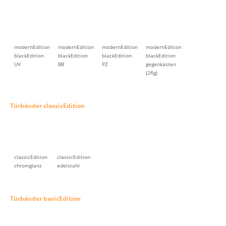
modernEdition
modernEdition
modernEdition
modernEdition
blackEdition
blackEdition
blackEdition
blackEdition
UV
BB
PZ
gegenkasten
(2flg)
Türbänder classicEdition
classicEdition
classicEdition
chromglanz
edelstahl
Türbänder basicEdition