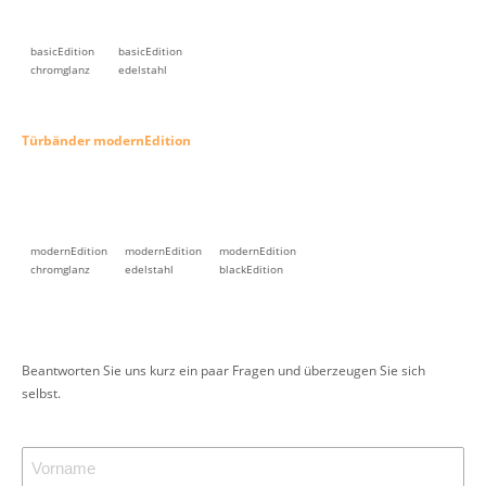
basicEdition
basicEdition
chromglanz
edelstahl
Türbänder modernEdition
modernEdition
modernEdition
modernEdition
chromglanz
edelstahl
blackEdition
Beantworten Sie uns kurz ein paar Fragen und überzeugen Sie sich
selbst.