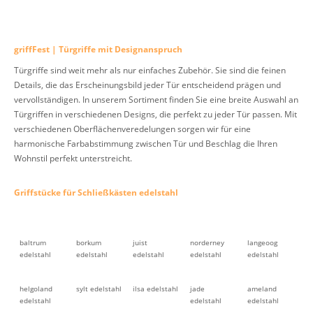
griffFest | Türgriffe mit Designanspruch
Türgriffe sind weit mehr als nur einfaches Zubehör. Sie sind die feinen
Details, die das Erscheinungsbild jeder Tür entscheidend prägen und
vervollständigen. In unserem Sortiment finden Sie eine breite Auswahl an
Türgriffen in verschiedenen Designs, die perfekt zu jeder Tür passen. Mit
verschiedenen Oberflächenveredelungen sorgen wir für eine
harmonische Farbabstimmung zwischen Tür und Beschlag die Ihren
Wohnstil perfekt unterstreicht.
Griffstücke für Schließkästen edelstahl
baltrum
borkum
juist
norderney
langeoog
edelstahl
edelstahl
edelstahl
edelstahl
edelstahl
helgoland
sylt edelstahl
ilsa edelstahl
jade
ameland
edelstahl
edelstahl
edelstahl