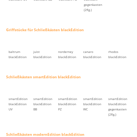
gegenkasten
(2flg.)
Griffstücke für Schließkästen blackEdition
baltrum
juist
norderney
canaro
rhodos
blackEdition
blackEdition
blackEdition
blackEdition
blackEdition
Schließkästen smartEdition blackEdition
smartEdition
smartEdition
smartEdition
smartEdition
smartEdition
blackEdition
blackEdition
blackEdition
blackEdition
blackEdition
UV
BB
PZ
WC
gegenkasten
(2flg.)
Schließkästen modernEdition blackEdition