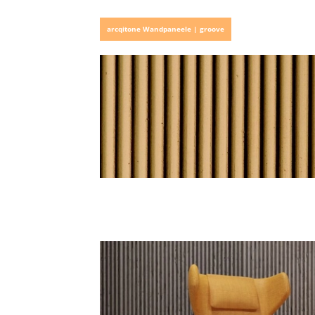
arcqitone Wandpaneele | groove