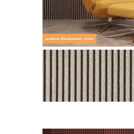
arcqitone Wandpaneele | b-line