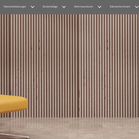
Wandverkleidungen
Bodenbeläge
Wohnraumtüren
RahmenSortiment