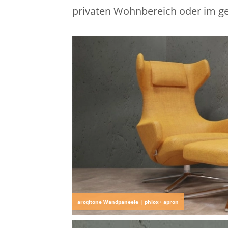
privaten Wohnbereich oder im ge
arcqitone Wandpaneele | phlox+ apron