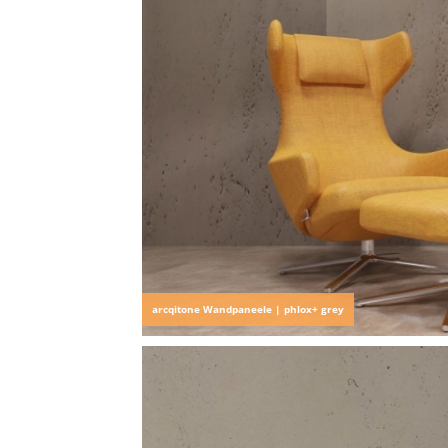
arcqitone Wandpaneele | phlox+ grey