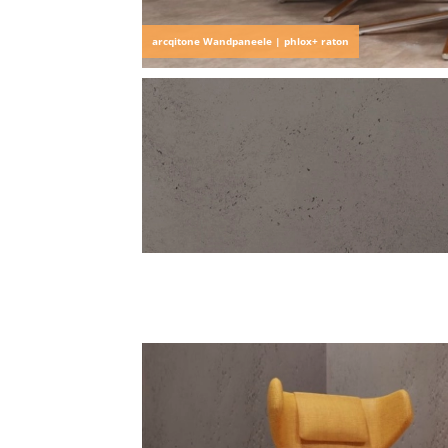
arcqitone Wandpaneele | phlox+ raton