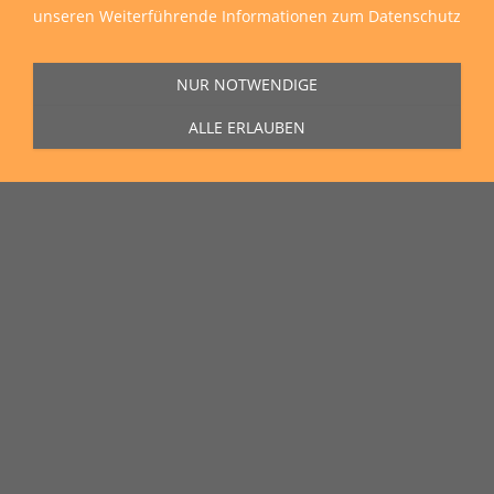
unseren
Weiterführende Informationen zum Datenschutz
NUR NOTWENDIGE
ALLE ERLAUBEN
Sie erreichen uns Montag bis Freitag von 11:00 Uhr bis 16:00 Uhr unter
der Rufnummer
0271 77 00 10 50
in unserem Showroom in der Hagener
Straße 129, 57072 Siegen.
Unser Lieferservice
Wir liefern zu Ihnen nach Hause, auf die Baustelle und auch in die
ganze Welt