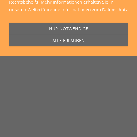
Rechtsbehelfs. Mehr Informationen erhalten Sie in
unseren
Weiterführende Informationen zum Datenschutz
NUR NOTWENDIGE
ALLE ERLAUBEN
Sie erreichen uns Montag bis Freitag von 11:00 Uhr bis 16:00 Uhr unter
der Rufnummer
0271 77 00 10 50
in unserem Showroom in der Hagener
Straße 129, 57072 Siegen.
Unser Lieferservice
Wir liefern zu Ihnen nach Hause, auf die Baustelle und auch in die