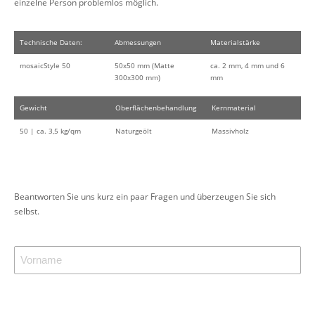
einzelne Person problemlos möglich.
Technische Daten:
Abmessungen
Materialstärke
mosaicStyle 50
50x50 mm (Matte
ca. 2 mm, 4 mm und 6
300x300 mm)
mm
Gewicht
Oberflächenbehandlung
Kernmaterial
50 | ca. 3,5 kg/qm
Naturgeölt
Massivholz
Beantworten Sie uns kurz ein paar Fragen und überzeugen Sie sich
selbst.