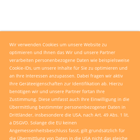
Wir verwenden Cookies um unsere Website zu
optimieren und Ihnen das Wir und unsere Partner
verarbeiten personenbezogene Daten wie beispielsweise
Cookie-IDs, um unsere Inhalte für Sie zu optimieren und
an Ihre Interessen anzupassen. Dabei fragen wir aktiv
Ihre Geräteeigenschaften zur Identifikation ab. Hierzu
benötigen wir und unsere Partner fortan Ihre
Zustimmung. Diese umfasst auch Ihre Einwilligung in die
Übermittlung bestimmter personenbezogener Daten in
Drittländer, insbesondere die USA, nach Art. 49 Abs. 1 lit.
a DSGVO. Solange die EU keinen
Angemessenheitsbeschluss fasst, gilt grundsätzlich für
die Übermittlung von Daten in die USA nicht das gleiche