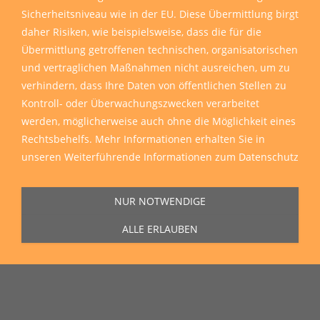
Sicherheitsniveau wie in der EU. Diese Übermittlung birgt
daher Risiken, wie beispielsweise, dass die für die
Übermittlung getroffenen technischen, organisatorischen
und vertraglichen Maßnahmen nicht ausreichen, um zu
verhindern, dass Ihre Daten von öffentlichen Stellen zu
Kontroll- oder Überwachungszwecken verarbeitet
werden, möglicherweise auch ohne die Möglichkeit eines
Rechtsbehelfs. Mehr Informationen erhalten Sie in
unseren
Weiterführende Informationen zum Datenschutz
Sie erreichen uns Montag bis Freitag von 11:00 Uhr bis 16:00 Uhr unter
der Rufnummer
0271 77 00 10 50
in unserem Showroom in der Hagener
NUR NOTWENDIGE
Straße 129, 57072 Siegen.
ALLE ERLAUBEN
Unser Lieferservice