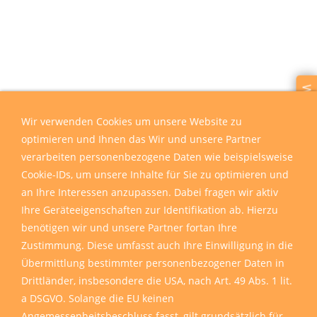
Wir sind für Sie da
Wir verwenden Cookies um unsere Website zu
optimieren und Ihnen das Wir und unsere Partner
verarbeiten personenbezogene Daten wie beispielsweise
Cookie-IDs, um unsere Inhalte für Sie zu optimieren und
an Ihre Interessen anzupassen. Dabei fragen wir aktiv
Ihre Geräteeigenschaften zur Identifikation ab. Hierzu
benötigen wir und unsere Partner fortan Ihre
Zustimmung. Diese umfasst auch Ihre Einwilligung in die
Übermittlung bestimmter personenbezogener Daten in
Drittländer, insbesondere die USA, nach Art. 49 Abs. 1 lit.
a DSGVO. Solange die EU keinen
Angemessenheitsbeschluss fasst, gilt grundsätzlich für