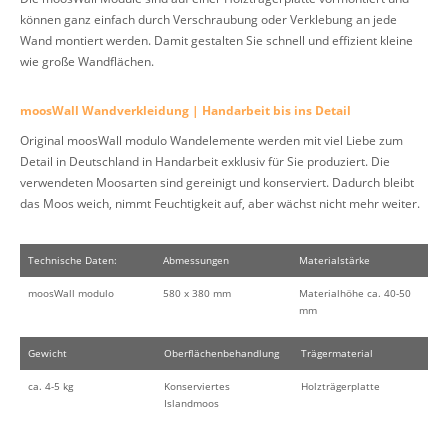
können ganz einfach durch Verschraubung oder Verklebung an jede
Wand montiert werden. Damit gestalten Sie schnell und effizient kleine
wie große Wandflächen.
moosWall Wandverkleidung | Handarbeit bis ins Detail
Original moosWall modulo Wandelemente werden mit viel Liebe zum
Detail in Deutschland in Handarbeit exklusiv für Sie produziert. Die
verwendeten Moosarten sind gereinigt und konserviert. Dadurch bleibt
das Moos weich, nimmt Feuchtigkeit auf, aber wächst nicht mehr weiter.
Technische Daten:
Abmessungen
Materialstärke
moosWall modulo
580 x 380 mm
Materialhöhe ca. 40-50
mm
Gewicht
Oberflächenbehandlung
Trägermaterial
ca. 4-5 kg
Konserviertes
Holzträgerplatte
Islandmoos