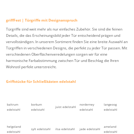
griffFest | Türgriffe mit Designanspruch
Türgriffe sind weit mehr als nur einfaches Zubehör. Sie sind die feinen
Details, die das Erscheinungsbild jeder Tür entscheidend prägen und
vervollständigen. In unserem Sortiment finden Sie eine breite Auswahl an
Türgriffen in verschiedenen Designs, die perfekt zu jeder Tür passen. Mit
verschiedenen Oberflächenveredelungen sorgen wir für eine
harmonische Farbabstimmung zwischen Tür und Beschlag die Ihren
Wohnstil perfekt unterstreicht.
Griffstücke für Schließkästen edelstahl
baltrum
borkum
norderney
langeoog
juist edelstahl
edelstahl
edelstahl
edelstahl
edelstahl
helgoland
ameland
sylt edelstahl
ilsa edelstahl
jade edelstahl
edelstahl
edelstahl