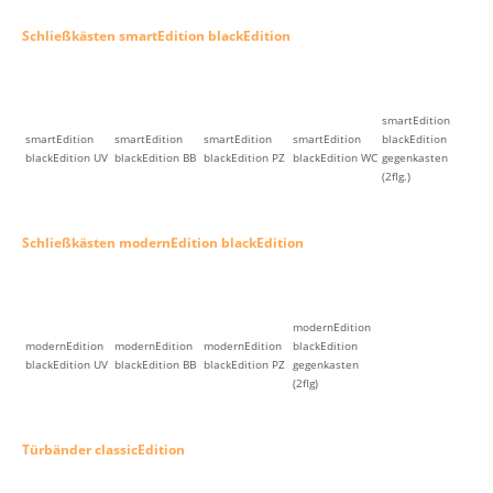
Schließkästen smartEdition blackEdition
smartEdition
smartEdition
smartEdition
smartEdition
smartEdition
blackEdition
blackEdition UV
blackEdition BB
blackEdition PZ
blackEdition WC
gegenkasten
(2flg.)
Schließkästen modernEdition blackEdition
modernEdition
modernEdition
modernEdition
modernEdition
blackEdition
blackEdition UV
blackEdition BB
blackEdition PZ
gegenkasten
(2flg)
Türbänder classicEdition