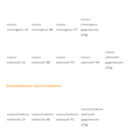
classic
classic
classic
classic
chromglanz
chromglanz UV
chromglanz BB
chromglanz PZ
gegenkasten
(2flg)
classic
classic
classic
classic
classic
edelstahl
edelstahl UV
edelstahl BB
edelstahl PZ
edelstahl WC
gegenkasten
(2flg)
Schließkästen classicFunktion
classicFunktion
classicFunktion
classicFunktion
classicFunktion
edelstahl
edelstahl UV
edelstahl BB
edelstahl PZ
gegenkasten
(2flg)