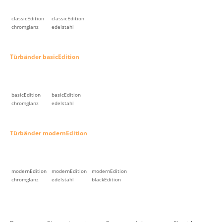
classicEdition
classicEdition
chromglanz
edelstahl
Türbänder basicEdition
basicEdition
basicEdition
chromglanz
edelstahl
Türbänder modernEdition
modernEdition
modernEdition
modernEdition
chromglanz
edelstahl
blackEdition