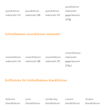
pureEdition
pureEdition
pureEdition
pureEdition
edelstahl
edelstahl UV
edelstahl BB
edelstahl PZ
gegenkasten
(2flg)
Schließkästen smartEdition edelstahl
smartEdition
smartEdition
smartEdition
smartEdition
edelstahl
edelstahl UV
edelstahl BB
edelstahl PZ
gegenkasten
(2flg.)
Griffstücke für Schließkästen blackEdition
baltrum
juist
norderney
canaro
rhodos
blackEdition
blackEdition
blackEdition
blackEdition
blackEdition