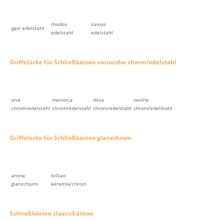
rhodos
samos
gavi edelstahl
edelstahl
edelstahl
Griffstücke für Schließkästen variocolor chorm/edelstahl
viva
menorca
ibiza
seville
chrom/edelstahl
chrom/edelstahl
chrom/edelstahl
chrom/edelstahl
Griffstücke für Schließkästen glanzchrom
arona
bilbao
glanzchorm
keramik/chrom
Schließkästen classicEdition