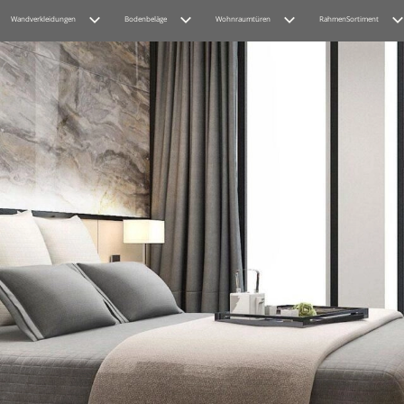
Wandverkleidungen
Bodenbeläge
Wohnraumtüren
RahmenSortiment