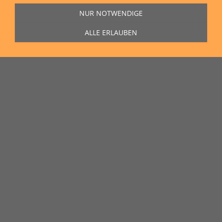
NUR NOTWENDIGE
ALLE ERLAUBEN
Sie erreichen uns Montag bis Freitag von 11:00 Uhr bis 16:00 Uhr unter
der Rufnummer
0271 77 00 10 50
in unserem Showroom in der Hagener
Straße 129, 57072 Siegen.