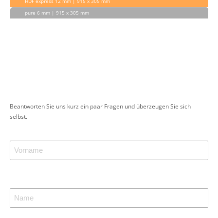
HDF express 12 mm | 915 x 305 mm
pure 6 mm | 915 x 305 mm
Beantworten Sie uns kurz ein paar Fragen und überzeugen Sie sich
selbst.