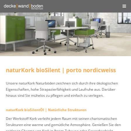
naturKork bioSilent | porto nordicweiss
Unsere naturKork Naturböden zeichnen sich durch ihre ökologischen
Eigenschaften, hohe Strapazierfähigkeit und Laufruhe aus. Darüber
hinaus sind Sie mühelos zu pflegen und einfach zu verlegen.
naturKork bioSilentÖl | Natürliche Strukturen
Der Werkstoff Kork verleiht jedem Raum mit seinen charismatischen
Strukturen eine warme und gemütliche Atmosphäre. Genießen Sie den
zeitlosen Charme von Kork in Ihrem Zuhause oder Gewerbeobjekt.