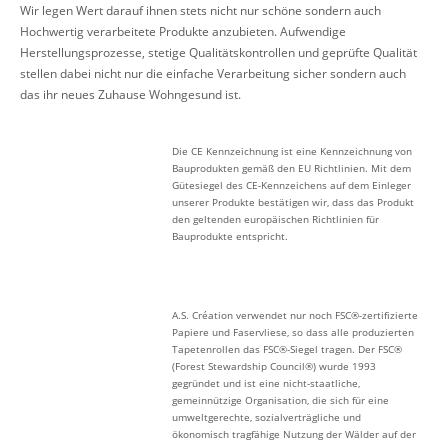
Wir legen Wert darauf ihnen stets nicht nur schöne sondern auch
Hochwertig verarbeitete Produkte anzubieten. Aufwendige
Herstellungsprozesse, stetige Qualitätskontrollen und geprüfte Qualität
stellen dabei nicht nur die einfache Verarbeitung sicher sondern auch
das ihr neues Zuhause Wohngesund ist.
Die CE Kennzeichnung ist eine Kennzeichnung von
Bauprodukten gemäß den EU Richtlinien. Mit dem
Gütesiegel des CE-Kennzeichens auf dem Einleger
unserer Produkte bestätigen wir, dass das Produkt
den geltenden europäischen Richtlinien für
Bauprodukte entspricht.
A.S. Création verwendet nur noch FSC®-zertifizierte
Papiere und Faservliese, so dass alle produzierten
Tapetenrollen das FSC®-Siegel tragen. Der FSC®
(Forest Stewardship Council®) wurde 1993
gegründet und ist eine nicht-staatliche,
gemeinnützige Organisation, die sich für eine
umweltgerechte, sozialverträgliche und
ökonomisch tragfähige Nutzung der Wälder auf der