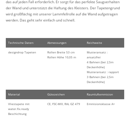
das auf jeden Fall erforderlich. Er sorgt für das perfekte Saugverhalten
der Wand und unterstützt die Haftung des Kleisters. Der Tapetengrund
wird großflächig mit unserer Lammfellrolle auf die Wand aufgetragen
werden. Das geht sehr einfach und schnell.
Technische Daten:
Abmessungen
Reichweite
designdrop Tapeten
Rollen Breite 53 cm
Musteransatz :
Rollen Höhe 10,05 m
ansatzfrei
4 Bahnen (bei 2,5m
Deckenhöhe)
Musteransatz : rapport
3 Bahnen (bei 2,5m
Deckenhöhe)
Material
Gütezeichen
Raumluftemmision
Vliestapete mit
CE, FSC-MIX, RAL GZ 479
Emmisionsklasse A+
water.fix.ready
Beschichtung