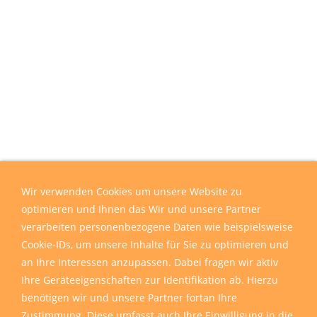
Wir verwenden Cookies um unsere Website zu
optimieren und Ihnen das Wir und unsere Partner
verarbeiten personenbezogene Daten wie beispielsweise
Cookie-IDs, um unsere Inhalte für Sie zu optimieren und
an Ihre Interessen anzupassen. Dabei fragen wir aktiv
Ihre Geräteeigenschaften zur Identifikation ab. Hierzu
benötigen wir und unsere Partner fortan Ihre
Zustimmung. Diese umfasst auch Ihre Einwilligung in die