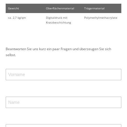
Gewicht
Oberflächenmaterial
Trägermaterial
ca. 2,7 kg/qm
Digitaldruck mit
Polymethylmethacrylate
Kratzbeschichtung
Beantworten Sie uns kurz ein paar Fragen und überzeugen Sie sich
selbst.