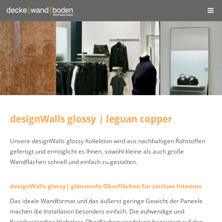
designWalls glossy | leguan copper
Unsere designWalls glossy Kollektion wird aus nachhaltigen Rohstoffen
gefertigt und ermöglicht es Ihnen, sowohl kleine als auch große
Wandflächen schnell und einfach zu gestalten.
designWalls glossy| glänzende Oberflächen für zeitlose Interiors
Das ideale Wandformat und das äußerst geringe Gewicht der Paneele
machen die Installation besonders einfach. Die aufwendige und
Kratzbeständige Highgloss Oberflächenveredelung begeistert auf den