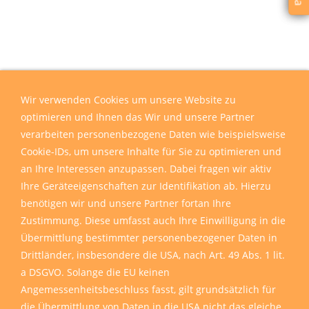
Wir verwenden Cookies um unsere Website zu
optimieren und Ihnen das Wir und unsere Partner
verarbeiten personenbezogene Daten wie beispielsweise
Cookie-IDs, um unsere Inhalte für Sie zu optimieren und
an Ihre Interessen anzupassen. Dabei fragen wir aktiv
Ihre Geräteeigenschaften zur Identifikation ab. Hierzu
benötigen wir und unsere Partner fortan Ihre
Zustimmung. Diese umfasst auch Ihre Einwilligung in die
Übermittlung bestimmter personenbezogener Daten in
Drittländer, insbesondere die USA, nach Art. 49 Abs. 1 lit.
a DSGVO. Solange die EU keinen
Angemessenheitsbeschluss fasst, gilt grundsätzlich für
die Übermittlung von Daten in die USA nicht das gleiche