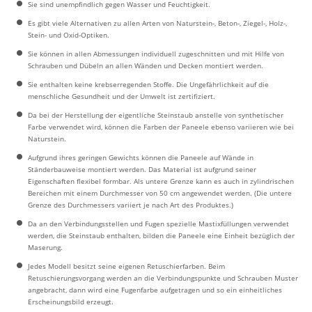
Sie sind unempfindlich gegen Wasser und Feuchtigkeit.
Es gibt viele Alternativen zu allen Arten von Naturstein-, Beton-, Ziegel-, Holz-,
Stein- und Oxid-Optiken.
Sie können in allen Abmessungen individuell zugeschnitten und mit Hilfe von
Schrauben und Dübeln an allen Wänden und Decken montiert werden.
Sie enthalten keine krebserregenden Stoffe. Die Ungefährlichkeit auf die
menschliche Gesundheit und der Umwelt ist zertifiziert.
Da bei der Herstellung der eigentliche Steinstaub anstelle von synthetischer
Farbe verwendet wird, können die Farben der Paneele ebenso variieren wie bei
Naturstein.
Aufgrund ihres geringen Gewichts können die Paneele auf Wände in
Ständerbauweise montiert werden. Das Material ist aufgrund seiner
Eigenschaften flexibel formbar. Als untere Grenze kann es auch in zylindrischen
Bereichen mit einem Durchmesser von 50 cm angewendet werden. (Die untere
Grenze des Durchmessers variiert je nach Art des Produktes.)
Da an den Verbindungsstellen und Fugen spezielle Mastixfüllungen verwendet
werden, die Steinstaub enthalten, bilden die Paneele eine Einheit bezüglich der
Maserung.
Jedes Modell besitzt seine eigenen Retuschierfarben. Beim
Retuschierungsvorgang werden an die Verbindungspunkte und Schrauben Muster
angebracht, dann wird eine Fugenfarbe aufgetragen und so ein einheitliches
Erscheinungsbild erzeugt.