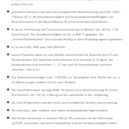
echter Stein an.
artLadrillo Paneele sind nach der europäischen Klassifizierung nach EN 13501-
1/Klasse A2 s1 d0 (Feuerbeständigkeit und Feuerwiderstandsfähigkeit von
Baumaterialien) in der Baustoffklasse A2 (nicht brennbar) klassifiziert.
Es keine Verformung und Texturverschlechterung im Bereich von -40 bis +120
Grad Celsius. Die Hitzebeständigkeit ist bis zu 800 °C gegeben. Die
„Nichtentflammbarkeit” wird standardmäßig in allen Produktgruppen angeboten.
Es ist kein PVC, MDF oder NATURSTEIN
Unsere Paneele haben je nach Modell unterschiedliche Gewichte pro m² und
Strukturdicken. Die Gewichte unterscheiden sich zwischen 6-10 kg/m², die
Strukturdicken sind zwischen 7 – 12 mm und die Paneelstärken variieren
zwischen 1 bis 4 cm.
Die Paneelabmessungen sind ~130X300 cm. Sie ergeben eine Fläche von ca. 4
m².(Abmessungen ändern sich je nach Modell)
Der Schalldämmwert beträgt 40dB. Sie bieten eine Schallisolierung für einen
Durchschnitt von 100 Hz in Bezug auf die Lautstärke in der Umgebung.
Sie sind UV-geschützt, werden nicht durch schädliche Strahlen beeinträchtigt.
Sie sind dünn, aber stoßfest und haben stoßdämpfende Eigenschaften.
Die Farben verblassen in keinster Weise. Wir arbeiten mit der Weltmarke
„JOTUN” zusammen, die beste Farbqualität und die Farbbeständigkeit liefert