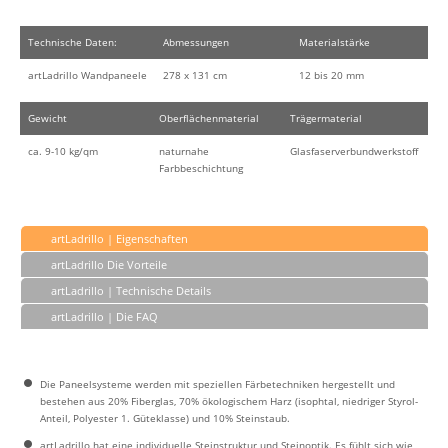
Technische Daten:
Abmessungen
Materialstärke
artLadrillo Wandpaneele
278 x 131 cm
12 bis 20 mm
Gewicht
Oberflächenmaterial
Trägermaterial
ca. 9-10 kg/qm
naturnahe
Glasfaserverbundwerkstoff
Farbbeschichtung
artLadrillo | Eigenschaften
artLadrillo Die Vorteile
artLadrillo | Technische Details
artLadrillo | Die FAQ
Die Paneelsysteme werden mit speziellen Färbetechniken hergestellt und
bestehen aus 20% Fiberglas, 70% ökologischem Harz (isophtal, niedriger Styrol-
Anteil, Polyester 1. Güteklasse) und 10% Steinstaub.
artLadrillo hat eine individuelle Steinstruktur und Steinoptik. Es fühlt sich wie