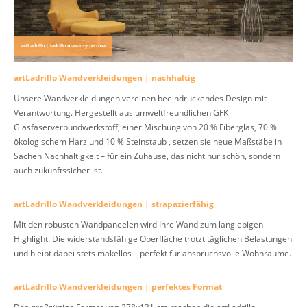
artLadrillo | ladrillo masonry terrosa
artLadrillo Wandverkleidungen | nachhaltig
Unsere Wandverkleidungen vereinen beeindruckendes Design mit
Verantwortung. Hergestellt aus umweltfreundlichen GFK
Glasfaserverbundwerkstoff, einer Mischung von 20 % Fiberglas, 70 %
ökologischem Harz und 10 % Steinstaub , setzen sie neue Maßstäbe in
Sachen Nachhaltigkeit – für ein Zuhause, das nicht nur schön, sondern
auch zukunftssicher ist.
artLadrillo Wandverkleidungen | strapazierfähig
Mit den robusten Wandpaneelen wird Ihre Wand zum langlebigen
Highlight. Die widerstandsfähige Oberfläche trotzt täglichen Belastungen
und bleibt dabei stets makellos – perfekt für anspruchsvolle Wohnräume.
artLadrillo Wandverkleidungen | perfektes Format
Das großzügige Format von 278x131 cm machen die artLadrillo