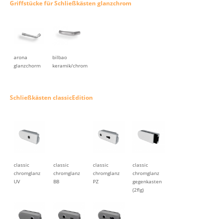
Griffstücke für Schließkästen glanzchrom
arona
bilbao
glanzchorm
keramik/chrom
Schließkästen classicEdition
classic
classic
classic
classic
chromglanz
chromglanz
chromglanz
chromglanz
UV
BB
PZ
gegenkasten
(2flg)