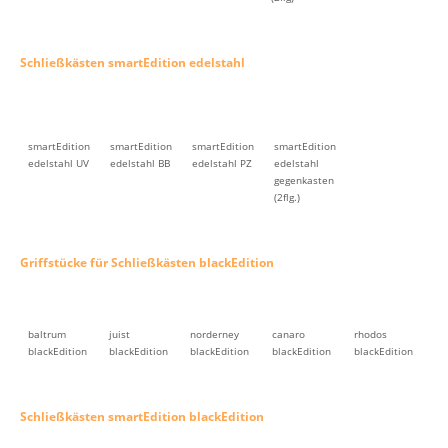
Schließkästen smartEdition edelstahl
smartEdition
smartEdition
smartEdition
smartEdition
edelstahl UV
edelstahl BB
edelstahl PZ
edelstahl
gegenkasten
(2flg.)
Griffstücke für Schließkästen blackEdition
baltrum
juist
norderney
canaro
rhodos
blackEdition
blackEdition
blackEdition
blackEdition
blackEdition
Schließkästen smartEdition blackEdition