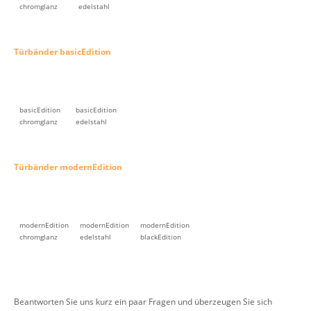
chromglanz
edelstahl
Türbänder basicEdition
basicEdition
basicEdition
chromglanz
edelstahl
Türbänder modernEdition
modernEdition
modernEdition
modernEdition
chromglanz
edelstahl
blackEdition
Beantworten Sie uns kurz ein paar Fragen und überzeugen Sie sich