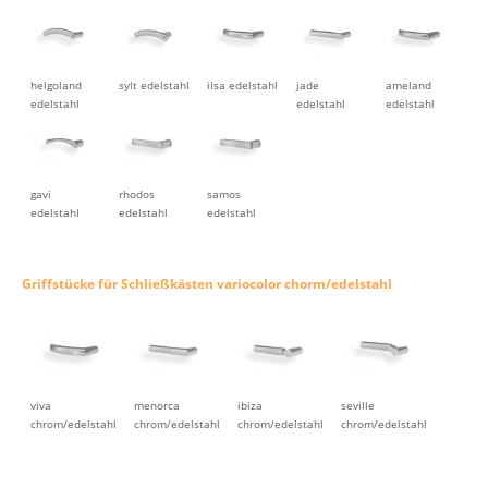
helgoland
sylt edelstahl
ilsa edelstahl
jade
ameland
edelstahl
edelstahl
edelstahl
gavi
rhodos
samos
edelstahl
edelstahl
edelstahl
Griffstücke für Schließkästen variocolor chorm/edelstahl
viva
menorca
ibiza
seville
chrom/edelstahl
chrom/edelstahl
chrom/edelstahl
chrom/edelstahl