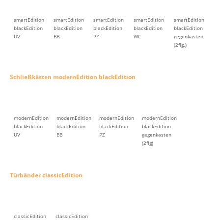
smartEdition
smartEdition
smartEdition
smartEdition
smartEdition
blackEdition
blackEdition
blackEdition
blackEdition
blackEdition
UV
BB
PZ
WC
gegenkasten
(2flg.)
Schließkästen modernEdition blackEdition
modernEdition
modernEdition
modernEdition
modernEdition
blackEdition
blackEdition
blackEdition
blackEdition
UV
BB
PZ
gegenkasten
(2flg)
Türbänder classicEdition
classicEdition
classicEdition