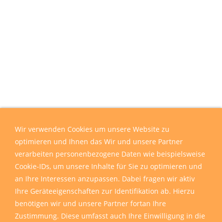
Wir verwenden Cookies um unsere Website zu
optimieren und Ihnen das Wir und unsere Partner
verarbeiten personenbezogene Daten wie beispielsweise
Cookie-IDs, um unsere Inhalte für Sie zu optimieren und
an Ihre Interessen anzupassen. Dabei fragen wir aktiv
Ihre Geräteeigenschaften zur Identifikation ab. Hierzu
benötigen wir und unsere Partner fortan Ihre
Zustimmung. Diese umfasst auch Ihre Einwilligung in die