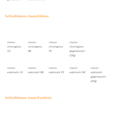
Schließkästen classicEdition
classic
classic
classic
classic
chromglanz
chromglanz
chromglanz
chromglanz
UV
BB
PZ
gegenkasten
(2flg)
classic
classic
classic
classic
classic
edelstahl UV
edelstahl BB
edelstahl PZ
edelstahl WC
edelstahl
gegenkasten
(2flg)
Schließkästen classicFunktion