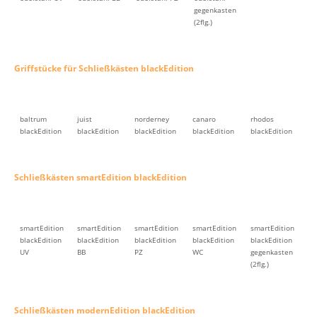
gegenkasten
(2flg.)
Griffstücke für Schließkästen blackEdition
baltrum
juist
norderney
canaro
rhodos
blackEdition
blackEdition
blackEdition
blackEdition
blackEdition
Schließkästen smartEdition blackEdition
smartEdition
smartEdition
smartEdition
smartEdition
smartEdition
blackEdition
blackEdition
blackEdition
blackEdition
blackEdition
UV
BB
PZ
WC
gegenkasten
(2flg.)
Schließkästen modernEdition blackEdition