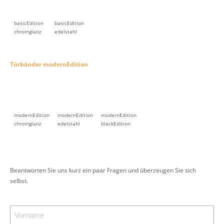
basicEdition
basicEdition
chromglanz
edelstahl
Türbänder modernEdition
modernEdition
modernEdition
modernEdition
chromglanz
edelstahl
blackEdition
Beantworten Sie uns kurz ein paar Fragen und überzeugen Sie sich
selbst.