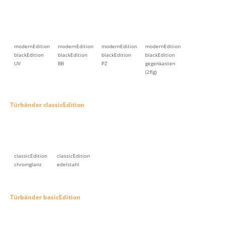
modernEdition
modernEdition
modernEdition
modernEdition
blackEdition
blackEdition
blackEdition
blackEdition
UV
BB
PZ
gegenkasten
(2flg)
Türbänder classicEdition
classicEdition
classicEdition
chromglanz
edelstahl
Türbänder basicEdition