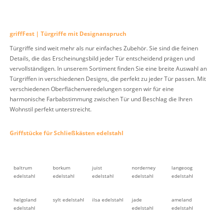
griffFest | Türgriffe mit Designanspruch
Türgriffe sind weit mehr als nur einfaches Zubehör. Sie sind die feinen
Details, die das Erscheinungsbild jeder Tür entscheidend prägen und
vervollständigen. In unserem Sortiment finden Sie eine breite Auswahl an
Türgriffen in verschiedenen Designs, die perfekt zu jeder Tür passen. Mit
verschiedenen Oberflächenveredelungen sorgen wir für eine
harmonische Farbabstimmung zwischen Tür und Beschlag die Ihren
Wohnstil perfekt unterstreicht.
Griffstücke für Schließkästen edelstahl
baltrum
borkum
juist
norderney
langeoog
edelstahl
edelstahl
edelstahl
edelstahl
edelstahl
helgoland
sylt edelstahl
ilsa edelstahl
jade
ameland
edelstahl
edelstahl
edelstahl