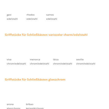
gavi
rhodos
samos
edelstahl
edelstahl
edelstahl
Griffstücke für Schließkästen variocolor chorm/edelstahl
viva
menorca
ibiza
seville
chrom/edelstahl
chrom/edelstahl
chrom/edelstahl
chrom/edelstahl
Griffstücke für Schließkästen glanzchrom
arona
bilbao
glanzchorm
keramik/chrom