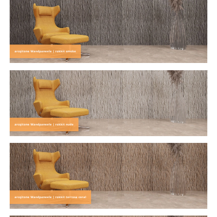
arcqitone Wandpaneele | rokkit smoke
arcqitone Wandpaneele | rokkit nude
arcqitone Wandpaneele | rokkit terrosa coral