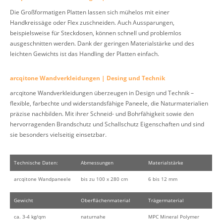
Die Großformatigen Platten lassen sich mühelos mit einer
Handkreissäge oder Flex zuschneiden. Auch Aussparungen,
beispielsweise für Steckdosen, können schnell und problemlos
ausgeschnitten werden. Dank der geringen Materialstärke und des
leichten Gewichts ist das Handling der Platten einfach.
arcqitone Wandverkleidungen | Desing und Technik
arcqitone Wandverkleidungen überzeugen in Design und Technik –
flexible, farbechte und widerstandsfähige Paneele, die Naturmaterialien
präzise nachbilden. Mit ihrer Schneid- und Bohrfähigkeit sowie den
hervorragenden Brandschutz und Schallschutz Eigenschaften und sind
sie besonders vielseitig einsetzbar.
Technische Daten:
Abmessungen
Materialstärke
arcqitone Wandpaneele
bis zu 100 x 280 cm
6 bis 12 mm
Gewicht
Oberflächenmaterial
Trägermaterial
ca. 3-4 kg/qm
naturnahe
MPC Mineral Polymer