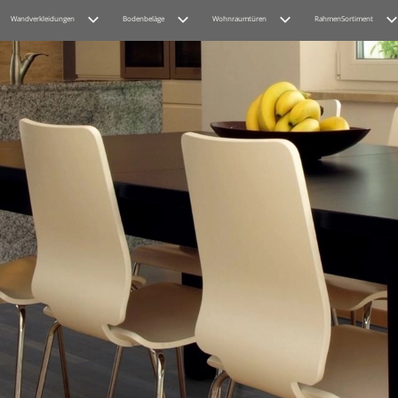
Wandverkleidungen
Bodenbeläge
Wohnraumtüren
RahmenSortiment