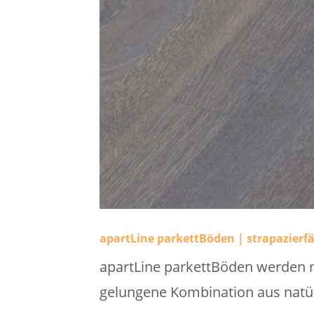
apartLine parkettBöden | strapazierf
apartLine parkettBöden werden m
gelungene Kombination aus natürl