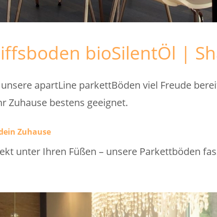
iffsboden bioSilentÖl | S
nsere apartLine parkettBöden viel Freude bereit
 ihr Zuhause bestens geeignet.
 dein Zuhause
irekt unter Ihren Füßen – unsere Parkettböden fa