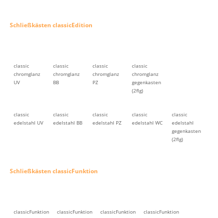
Schließkästen classicEdition
classic
classic
classic
classic
chromglanz
chromglanz
chromglanz
chromglanz
UV
BB
PZ
gegenkasten
(2flg)
classic
classic
classic
classic
classic
edelstahl UV
edelstahl BB
edelstahl PZ
edelstahl WC
edelstahl
gegenkasten
(2flg)
Schließkästen classicFunktion
classicFunktion
classicFunktion
classicFunktion
classicFunktion