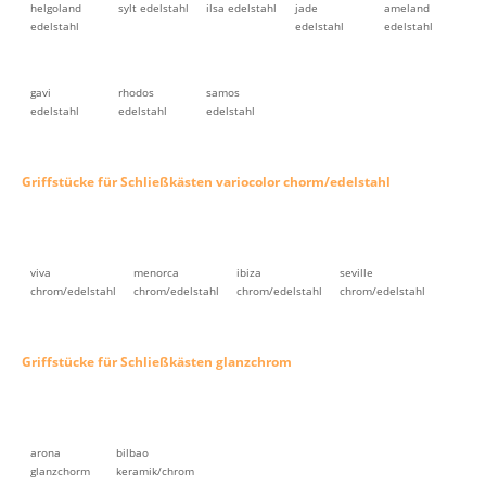
helgoland
sylt edelstahl
ilsa edelstahl
jade
ameland
edelstahl
edelstahl
edelstahl
gavi
rhodos
samos
edelstahl
edelstahl
edelstahl
Griffstücke für Schließkästen variocolor chorm/edelstahl
viva
menorca
ibiza
seville
chrom/edelstahl
chrom/edelstahl
chrom/edelstahl
chrom/edelstahl
Griffstücke für Schließkästen glanzchrom
arona
bilbao
glanzchorm
keramik/chrom