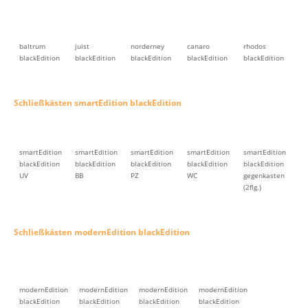
baltrum
juist
norderney
canaro
rhodos
blackEdition
blackEdition
blackEdition
blackEdition
blackEdition
Schließkästen smartEdition blackEdition
smartEdition
smartEdition
smartEdition
smartEdition
smartEdition
blackEdition
blackEdition
blackEdition
blackEdition
blackEdition
UV
BB
PZ
WC
gegenkasten
(2flg.)
Schließkästen modernEdition blackEdition
modernEdition
modernEdition
modernEdition
modernEdition
blackEdition
blackEdition
blackEdition
blackEdition