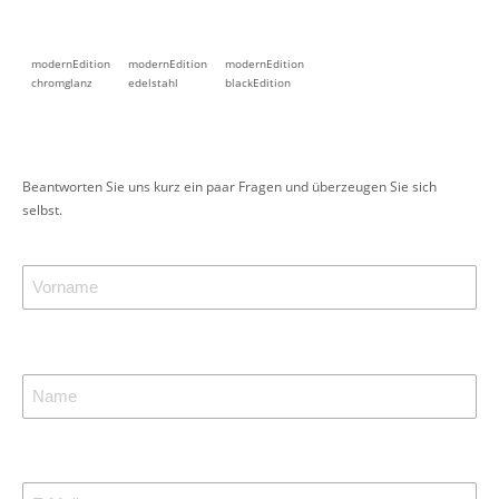
modernEdition
modernEdition
modernEdition
chromglanz
edelstahl
blackEdition
Beantworten Sie uns kurz ein paar Fragen und überzeugen Sie sich
selbst.