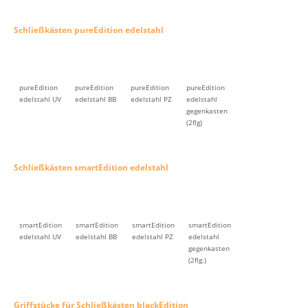
Schließkästen pureEdition edelstahl
pureEdition
pureEdition
pureEdition
pureEdition
edelstahl UV
edelstahl BB
edelstahl PZ
edelstahl
gegenkasten
(2flg)
Schließkästen smartEdition edelstahl
smartEdition
smartEdition
smartEdition
smartEdition
edelstahl UV
edelstahl BB
edelstahl PZ
edelstahl
gegenkasten
(2flg.)
Griffstücke für Schließkästen blackEdition