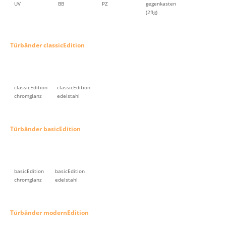
UV
BB
PZ
gegenkasten
(2flg)
Türbänder classicEdition
classicEdition
classicEdition
chromglanz
edelstahl
Türbänder basicEdition
basicEdition
basicEdition
chromglanz
edelstahl
Türbänder modernEdition