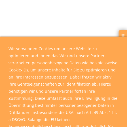
Wir sind für Sie da
Wir verwenden Cookies um unsere Website zu
optimieren und Ihnen das Wir und unsere Partner
verarbeiten personenbezogene Daten wie beispielsweise
Cookie-IDs, um unsere Inhalte für Sie zu optimieren und
an Ihre Interessen anzupassen. Dabei fragen wir aktiv
Ihre Geräteeigenschaften zur Identifikation ab. Hierzu
benötigen wir und unsere Partner fortan Ihre
Zustimmung. Diese umfasst auch Ihre Einwilligung in die
Übermittlung bestimmter personenbezogener Daten in
Drittländer, insbesondere die USA, nach Art. 49 Abs. 1 lit.
a DSGVO. Solange die EU keinen
Angemessenheitsbeschluss fasst, gilt grundsätzlich für