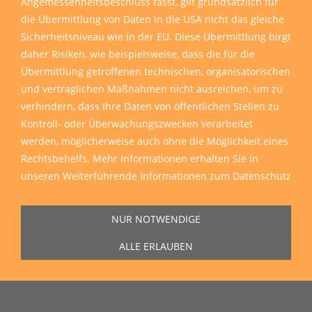
Angemessenheitsbeschluss fasst, gilt grundsätzlich für
die Übermittlung von Daten in die USA nicht das gleiche
Sicherheitsniveau wie in der EU. Diese Übermittlung birgt
daher Risiken, wie beispielsweise, dass die für die
Übermittlung getroffenen technischen, organisatorischen
und vertraglichen Maßnahmen nicht ausreichen, um zu
verhindern, dass Ihre Daten von öffentlichen Stellen zu
Kontroll- oder Überwachungszwecken verarbeitet
werden, möglicherweise auch ohne die Möglichkeit eines
Rechtsbehelfs. Mehr Informationen erhalten Sie in
unseren
Weiterführende Informationen zum Datenschutz
Sie erreichen uns Montag bis Freitag von 11:00 Uhr bis 16:00 Uhr unter
NUR NOTWENDIGE
der Rufnummer
0271 77 00 10 50
in unserem Showroom in der Hagener
Straße 129, 57072 Siegen.
ALLE ERLAUBEN