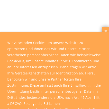
Wir sind für Sie da
Wir verwenden Cookies um unsere Website zu
optimieren und Ihnen das Wir und unsere Partner
verarbeiten personenbezogene Daten wie beispielsweise
Cookie-IDs, um unsere Inhalte für Sie zu optimieren und
an Ihre Interessen anzupassen. Dabei fragen wir aktiv
Ihre Geräteeigenschaften zur Identifikation ab. Hierzu
benötigen wir und unsere Partner fortan Ihre
Zustimmung. Diese umfasst auch Ihre Einwilligung in die
Übermittlung bestimmter personenbezogener Daten in
Drittländer, insbesondere die USA, nach Art. 49 Abs. 1 lit.
a DSGVO. Solange die EU keinen