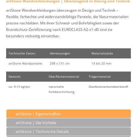
artStone Wandverkleidungen | Überzeugend in Desing und Technik
artStone Wandverkleidungen überzeugen in Design und Technik –
flexible, farbechte und widerstandsfähige Paneele, die Naturmaterialien
präzise nachbilden. Mit ihrer Schneid- und Bohrfähigkeit sowie der
Brandschutz-Zertifizierung nach EUROCLASS A2-s1-d0 sind sie
besonders vielseitig einsetzbar.
Technische Daten:
Abmessungen
Materialstärke
artStone Wandpaneele
298 x 131 cm
14 bis 20 mm
Gewicht
Oberflächenmaterial
Trägermaterial
ca. 9-10 kg/qm
naturnahe
Glasfaserverbundwerkstoff
Farbbeschichtung
artStone | Eigenschaften
artStone | Die Vorteile
artStone | Technische Details