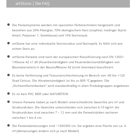
artStone | Die FAQ
Die Paneelsysteme werden mit speziellen Färbetechniken hergestellt und
bestehen aus 20% Fiberglas, 70% ökologischem Harz (isophtal, niedriger Styrol-
Anteil, Polyester 1. Güteklasse) und 10% Steinstaub.
artStone hat eine individuelle Steinstruktur und Steinoptik. Es fühlt sich wie
echter Stein an.
artStone-Paneele sind nach der europäischen Klassifizierung nach EN 13501-
1/Klasse A2 s1 d0 (Feuerbeständigkeit und Feuerwiderstandsfähigkeit von
Baumaterialien) in der Baustoffklasse A2 (nicht brennbar) klassifiziert.
Es keine Verformung und Texturverschlechterung im Bereich von -40 bis +120
Grad Celsius. Die Hitzebeständigkeit ist bis zu 800 °C gegeben. Die
„Nichtentflammbarkeit” wird standardmäßig in allen Produktgruppen angeboten.
Es ist kein PVC, MDF oder NATURSTEIN
Unsere Paneele haben je nach Modell unterschiedliche Gewichte pro m² und
Strukturdicken. Die Gewichte unterscheiden sich zwischen 6-10 kg/m², die
Strukturdicken sind zwischen 7 – 12 mm und die Paneelstärken variieren
zwischen 1 bis 4 cm.
Die Paneelabmessungen sind ~130X300 cm. Sie ergeben eine Fläche von ca. 4
m².(Abmessungen ändern sich je nach Modell)