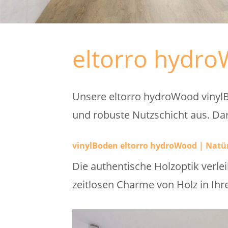
eltorro hydro
Unsere eltorro hydroWood vinylBö
und robuste Nutzschicht aus. Da
vinylBoden eltorro hydroWood | Natür
Die authentische Holzoptik ver
zeitlosen Charme von Holz in I