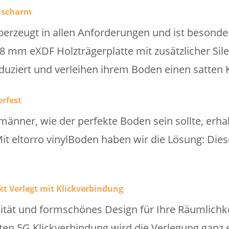
äuscharm
erzeugt in allen Anforderungen und ist besond
8 mm eXDF Holzträgerplatte mit zusätzlicher Sil
uziert und verleihen ihrem Boden einen satten 
rfest
nner, wie der perfekte Boden sein sollte, erhal
 Mit eltorro vinylBoden haben wir die Lösung: Di
kt Verlegt mit Klickverbindung
lität und formschönes Design für Ihre Räumlichk
ten 5G Klickverbindung wird die Verlegung ganz 