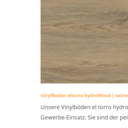
vinylBoden eltorro hydroWood | extr
Unsere Vinylböden el torro hydr
Gewerbe-Einsatz. Sie sind der p