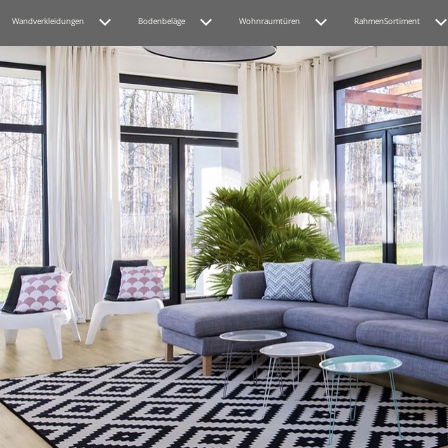
Wandverkleidungen
Bodenbeläge
Wohnraumtüren
RahmenSortiment