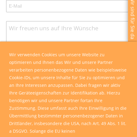
Wir sind für Sie da
Wir verwenden Cookies um unsere Website zu
optimieren und Ihnen das Wir und unsere Partner
verarbeiten personenbezogene Daten wie beispielsweise
Cookie-IDs, um unsere Inhalte für Sie zu optimieren und
an Ihre Interessen anzupassen. Dabei fragen wir aktiv
Ihre Geräteeigenschaften zur Identifikation ab. Hierzu
benötigen wir und unsere Partner fortan Ihre
Zustimmung. Diese umfasst auch Ihre Einwilligung in die
Übermittlung bestimmter personenbezogener Daten in
Drittländer, insbesondere die USA, nach Art. 49 Abs. 1 lit.
a DSGVO. Solange die EU keinen