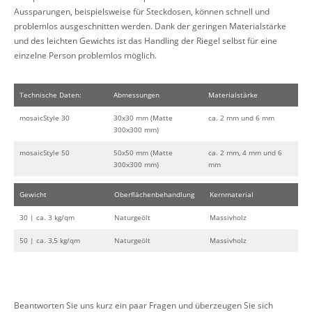
Aussparungen, beispielsweise für Steckdosen, können schnell und
problemlos ausgeschnitten werden. Dank der geringen Materialstärke
und des leichten Gewichts ist das Handling der Riegel selbst für eine
einzelne Person problemlos möglich.
Technische Daten:
Abmessungen
Materialstärke
mosaicStyle 30
30x30 mm (Matte
ca. 2 mm und 6 mm
300x300 mm)
mosaicStyle 50
50x50 mm (Matte
ca. 2 mm, 4 mm und 6
300x300 mm)
mm
Gewicht
Oberflächenbehandlung
Kernmaterial
30 | ca. 3 kg/qm
Naturgeölt
Massivholz
50 | ca. 3,5 kg/qm
Naturgeölt
Massivholz
Beantworten Sie uns kurz ein paar Fragen und überzeugen Sie sich