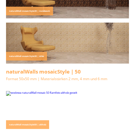
naturalWall mosaicStyle30 | nussbaum
naturalWall mosaicStyle30 | zirbe
naturalWalls mosaicStyle | 50
Format 50x50 mm | Materialstärken 2 mm, 4 mm und 6 mm
naturalWall mosaicStyle50 | altholz