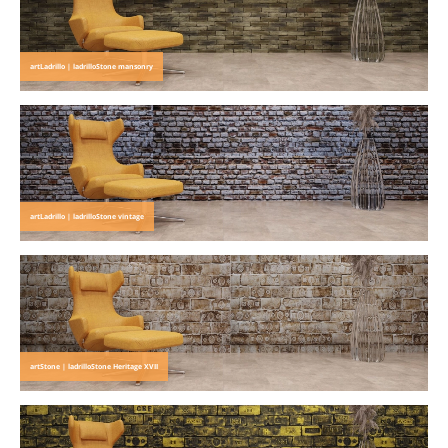
artLadrillo | ladrilloStone mansonry
artLadrillo | ladrilloStone vintage
artStone | ladrilloStone Heritage XVII