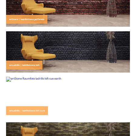
artStone | ladrilloStone perforado
artLadrillo | ladrilloStone loft
artLadrillo | ladrilloStone loft cure