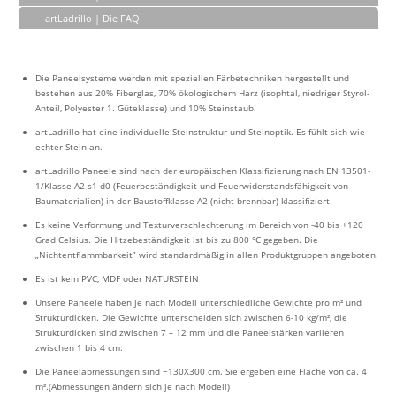
artLadrillo | Die FAQ
Die Paneelsysteme werden mit speziellen Färbetechniken hergestellt und
bestehen aus 20% Fiberglas, 70% ökologischem Harz (isophtal, niedriger Styrol-
Anteil, Polyester 1. Güteklasse) und 10% Steinstaub.
artLadrillo hat eine individuelle Steinstruktur und Steinoptik. Es fühlt sich wie
echter Stein an.
artLadrillo Paneele sind nach der europäischen Klassifizierung nach EN 13501-
1/Klasse A2 s1 d0 (Feuerbeständigkeit und Feuerwiderstandsfähigkeit von
Baumaterialien) in der Baustoffklasse A2 (nicht brennbar) klassifiziert.
Es keine Verformung und Texturverschlechterung im Bereich von -40 bis +120
Grad Celsius. Die Hitzebeständigkeit ist bis zu 800 °C gegeben. Die
„Nichtentflammbarkeit” wird standardmäßig in allen Produktgruppen angeboten.
Es ist kein PVC, MDF oder NATURSTEIN
Unsere Paneele haben je nach Modell unterschiedliche Gewichte pro m² und
Strukturdicken. Die Gewichte unterscheiden sich zwischen 6-10 kg/m², die
Strukturdicken sind zwischen 7 – 12 mm und die Paneelstärken variieren
zwischen 1 bis 4 cm.
Die Paneelabmessungen sind ~130X300 cm. Sie ergeben eine Fläche von ca. 4
m².(Abmessungen ändern sich je nach Modell)