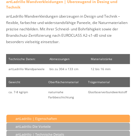
artLadrillo Wandverkleidungen | Überzeugend in Desing und
Technik
artLadrillo Wandverkleidungen überzeugen in Design und Technik –
flexible, farbechte und widerstandsfähige Paneele, die Naturmaterialien
präzise nachbilden. Mit ihrer Schneid- und Bohrfähigkeit sowie der
Brandschutz-Zertifizierung nach EUROCLASS A2-s1-d0 sind sie
besonders vielseitig einsetzbar.
Technische Daten:
Abmessungen
Materialstärke
artLadrillo Wandpaneele
bis zu 304 x 133 cm
12 bis 16 mm
Gewicht
Oberflächenmaterial
Trägermaterial
ca. 7-8 kg/qm
naturnahe
Glasfaserverbundwerkstoff
Farbbeschichtung
artLadrillo | Eigenschaften
artLadrillo Die Vorteile
artLadrillo | Technische Details