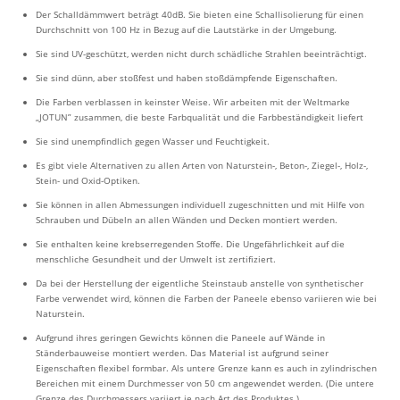
Der Schalldämmwert beträgt 40dB. Sie bieten eine Schallisolierung für einen
Durchschnitt von 100 Hz in Bezug auf die Lautstärke in der Umgebung.
Sie sind UV-geschützt, werden nicht durch schädliche Strahlen beeinträchtigt.
Sie sind dünn, aber stoßfest und haben stoßdämpfende Eigenschaften.
Die Farben verblassen in keinster Weise. Wir arbeiten mit der Weltmarke
„JOTUN” zusammen, die beste Farbqualität und die Farbbeständigkeit liefert
Sie sind unempfindlich gegen Wasser und Feuchtigkeit.
Es gibt viele Alternativen zu allen Arten von Naturstein-, Beton-, Ziegel-, Holz-,
Stein- und Oxid-Optiken.
Sie können in allen Abmessungen individuell zugeschnitten und mit Hilfe von
Schrauben und Dübeln an allen Wänden und Decken montiert werden.
Sie enthalten keine krebserregenden Stoffe. Die Ungefährlichkeit auf die
menschliche Gesundheit und der Umwelt ist zertifiziert.
Da bei der Herstellung der eigentliche Steinstaub anstelle von synthetischer
Farbe verwendet wird, können die Farben der Paneele ebenso variieren wie bei
Naturstein.
Aufgrund ihres geringen Gewichts können die Paneele auf Wände in
Ständerbauweise montiert werden. Das Material ist aufgrund seiner
Eigenschaften flexibel formbar. Als untere Grenze kann es auch in zylindrischen
Bereichen mit einem Durchmesser von 50 cm angewendet werden. (Die untere
Grenze des Durchmessers variiert je nach Art des Produktes.)