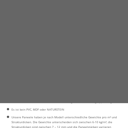
karoArt | Eigenschaften
karoArt | Die Vorteile
karoArt | Technische Details
karoArt | Die FAQ
Die Paneelsysteme werden mit speziellen Färbetechniken hergestellt und
bestehen aus 20% Fiberglas, 70% ökologischem Harz (isophtal, niedriger Styrol-
Anteil, Polyester 1. Güteklasse) und 10% Steinstaub.
karoArt-Paneele sind nach der europäischen Klassifizierung nach EN 13501-
1/Klasse A2 s1 d0 (Feuerbeständigkeit und Feuerwiderstandsfähigkeit von
Baumaterialien) in der Baustoffklasse A2 (nicht brennbar) klassifiziert.
Es keine Verformung und Texturverschlechterung im Bereich von -40 bis +120
Grad Celsius. Die Hitzebeständigkeit ist bis zu 800 °C gegeben. Die
„Nichtentflammbarkeit” wird standardmäßig in allen Produktgruppen angeboten.
Es ist kein PVC, MDF oder NATURSTEIN
Unsere Paneele haben je nach Modell unterschiedliche Gewichte pro m² und
Strukturdicken. Die Gewichte unterscheiden sich zwischen 6-10 kg/m², die
Strukturdicken sind zwischen 7 – 12 mm und die Paneelstärken variieren