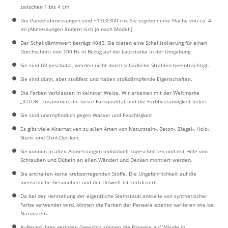
zwischen 1 bis 4 cm.
Die Paneelabmessungen sind ~130X300 cm. Sie ergeben eine Fläche von ca. 4
m².(Abmessungen ändern sich je nach Modell)
Der Schalldämmwert beträgt 40dB. Sie bieten eine Schallisolierung für einen
Durchschnitt von 100 Hz in Bezug auf die Lautstärke in der Umgebung.
Sie sind UV-geschützt, werden nicht durch schädliche Strahlen beeinträchtigt.
Sie sind dünn, aber stoßfest und haben stoßdämpfende Eigenschaften.
Die Farben verblassen in keinster Weise. Wir arbeiten mit der Weltmarke
„JOTUN” zusammen, die beste Farbqualität und die Farbbeständigkeit liefert
Sie sind unempfindlich gegen Wasser und Feuchtigkeit.
Es gibt viele Alternativen zu allen Arten von Naturstein-, Beton-, Ziegel-, Holz-,
Stein- und Oxid-Optiken.
Sie können in allen Abmessungen individuell zugeschnitten und mit Hilfe von
Schrauben und Dübeln an allen Wänden und Decken montiert werden.
Sie enthalten keine krebserregenden Stoffe. Die Ungefährlichkeit auf die
menschliche Gesundheit und der Umwelt ist zertifiziert.
Da bei der Herstellung der eigentliche Steinstaub anstelle von synthetischer
Farbe verwendet wird, können die Farben der Paneele ebenso variieren wie bei
Naturstein.
Aufgrund ihres geringen Gewichts können die Paneele auf Wände in