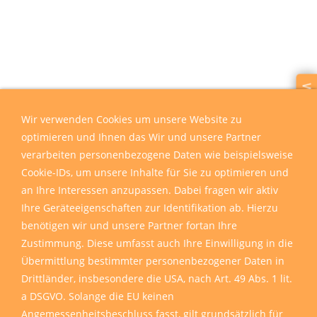
Wir sind für Sie da
Wir verwenden Cookies um unsere Website zu
optimieren und Ihnen das Wir und unsere Partner
verarbeiten personenbezogene Daten wie beispielsweise
Cookie-IDs, um unsere Inhalte für Sie zu optimieren und
an Ihre Interessen anzupassen. Dabei fragen wir aktiv
Ihre Geräteeigenschaften zur Identifikation ab. Hierzu
benötigen wir und unsere Partner fortan Ihre
Zustimmung. Diese umfasst auch Ihre Einwilligung in die
Übermittlung bestimmter personenbezogener Daten in
Drittländer, insbesondere die USA, nach Art. 49 Abs. 1 lit.
a DSGVO. Solange die EU keinen
Angemessenheitsbeschluss fasst, gilt grundsätzlich für