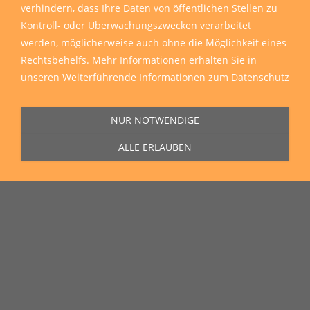
verhindern, dass Ihre Daten von öffentlichen Stellen zu
Kontroll- oder Überwachungszwecken verarbeitet
werden, möglicherweise auch ohne die Möglichkeit eines
Rechtsbehelfs. Mehr Informationen erhalten Sie in
unseren
Weiterführende Informationen zum Datenschutz
NUR NOTWENDIGE
ALLE ERLAUBEN
Sie erreichen uns Montag bis Freitag von 11:00 Uhr bis 16:00 Uhr unter
der Rufnummer
0271 77 00 10 50
in unserem Showroom in der Hagener
Straße 129, 57072 Siegen.