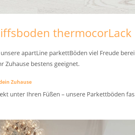
iffsboden thermocorLack 
nsere apartLine parkettBöden viel Freude bereit
 ihr Zuhause bestens geeignet.
 dein Zuhause
irekt unter Ihren Füßen – unsere Parkettböden fa