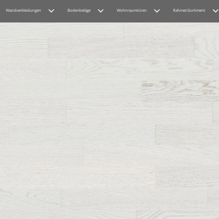
Wandverkleidungen
Bodenbeläge
Wohnraumtüren
RahmenSortiment