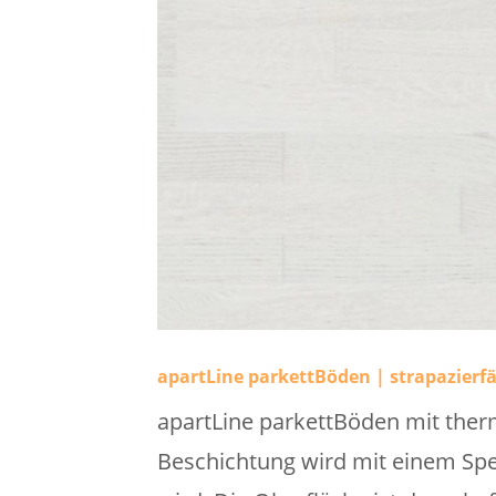
apartLine parkettBöden | strapazierf
apartLine parkettBöden mit therm
Beschichtung wird mit einem Spe