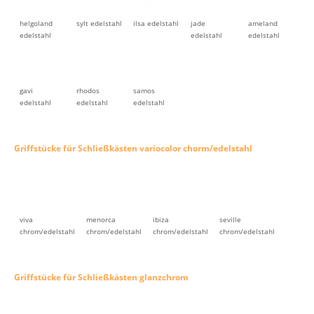
helgoland
sylt edelstahl
ilsa edelstahl
jade
ameland
edelstahl
edelstahl
edelstahl
gavi
rhodos
samos
edelstahl
edelstahl
edelstahl
Griffstücke für Schließkästen variocolor chorm/edelstahl
viva
menorca
ibiza
seville
chrom/edelstahl
chrom/edelstahl
chrom/edelstahl
chrom/edelstahl
Griffstücke für Schließkästen glanzchrom