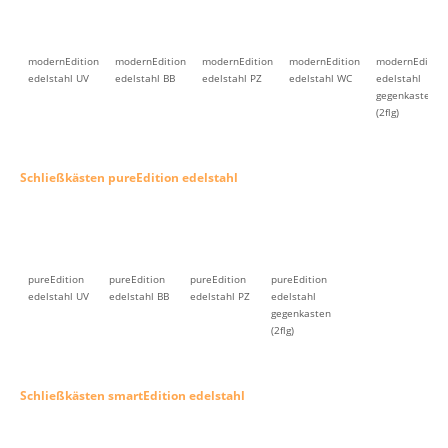
modernEdition
modernEdition
modernEdition
modernEdition
modernEdition
edelstahl UV
edelstahl BB
edelstahl PZ
edelstahl WC
edelstahl
gegenkasten
(2flg)
Schließkästen pureEdition edelstahl
pureEdition
pureEdition
pureEdition
pureEdition
edelstahl UV
edelstahl BB
edelstahl PZ
edelstahl
gegenkasten
(2flg)
Schließkästen smartEdition edelstahl