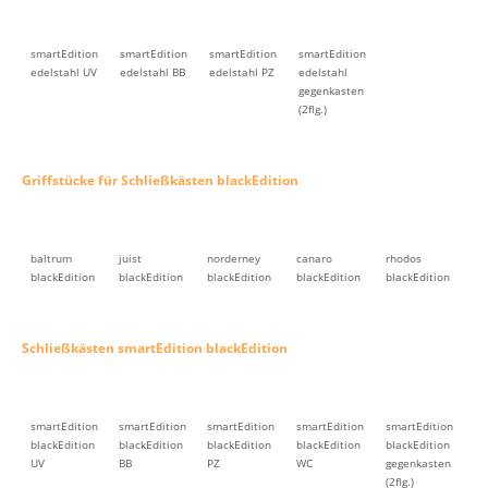
smartEdition
smartEdition
smartEdition
smartEdition
edelstahl UV
edelstahl BB
edelstahl PZ
edelstahl
gegenkasten
(2flg.)
Griffstücke für Schließkästen blackEdition
baltrum
juist
norderney
canaro
rhodos
blackEdition
blackEdition
blackEdition
blackEdition
blackEdition
Schließkästen smartEdition blackEdition
smartEdition
smartEdition
smartEdition
smartEdition
smartEdition
blackEdition
blackEdition
blackEdition
blackEdition
blackEdition
UV
BB
PZ
WC
gegenkasten
(2flg.)