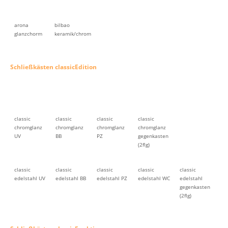
arona
bilbao
glanzchorm
keramik/chrom
Schließkästen classicEdition
classic
classic
classic
classic
chromglanz
chromglanz
chromglanz
chromglanz
UV
BB
PZ
gegenkasten
(2flg)
classic
classic
classic
classic
classic
edelstahl UV
edelstahl BB
edelstahl PZ
edelstahl WC
edelstahl
gegenkasten
(2flg)