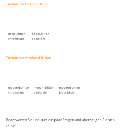
Türbänder basicEdition
basicEdition
basicEdition
chromglanz
edelstahl
Türbänder modernEdition
modernEdition
modernEdition
modernEdition
chromglanz
edelstahl
blackEdition
Beantworten Sie uns kurz ein paar Fragen und überzeugen Sie sich
selbst.