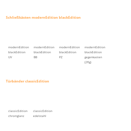
Schließkästen modernEdition blackEdition
modernEdition
modernEdition
modernEdition
modernEdition
blackEdition
blackEdition
blackEdition
blackEdition
UV
BB
PZ
gegenkasten
(2flg)
Türbänder classicEdition
classicEdition
classicEdition
chromglanz
edelstahl