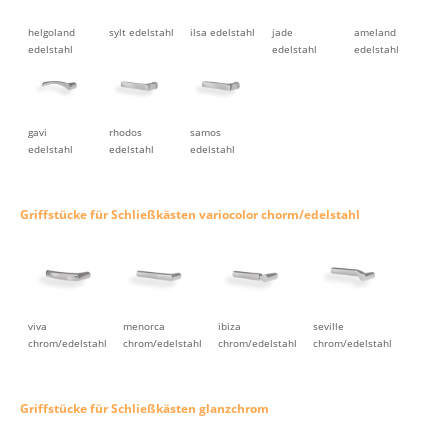
helgoland
sylt edelstahl
ilsa edelstahl
jade
ameland
edelstahl
edelstahl
edelstahl
gavi
rhodos
samos
edelstahl
edelstahl
edelstahl
Griffstücke für Schließkästen variocolor chorm/edelstahl
viva
menorca
ibiza
seville
chrom/edelstahl
chrom/edelstahl
chrom/edelstahl
chrom/edelstahl
Griffstücke für Schließkästen glanzchrom