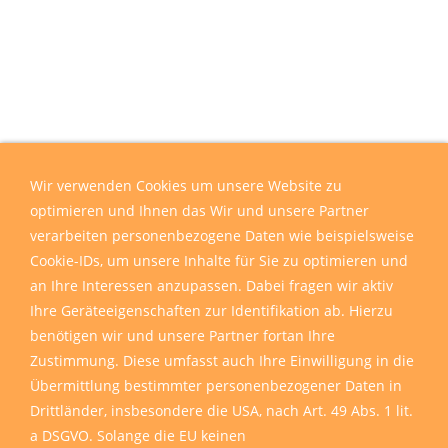
Wir verwenden Cookies um unsere Website zu
optimieren und Ihnen das Wir und unsere Partner
verarbeiten personenbezogene Daten wie beispielsweise
Cookie-IDs, um unsere Inhalte für Sie zu optimieren und
an Ihre Interessen anzupassen. Dabei fragen wir aktiv
Ihre Geräteeigenschaften zur Identifikation ab. Hierzu
benötigen wir und unsere Partner fortan Ihre
Zustimmung. Diese umfasst auch Ihre Einwilligung in die
Übermittlung bestimmter personenbezogener Daten in
Drittländer, insbesondere die USA, nach Art. 49 Abs. 1 lit.
a DSGVO. Solange die EU keinen