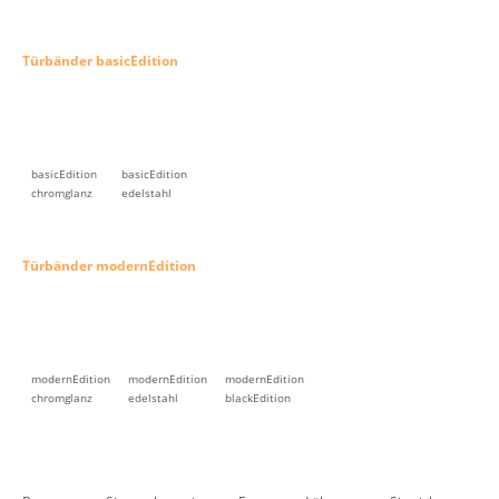
Türbänder basicEdition
basicEdition
basicEdition
chromglanz
edelstahl
Türbänder modernEdition
modernEdition
modernEdition
modernEdition
chromglanz
edelstahl
blackEdition