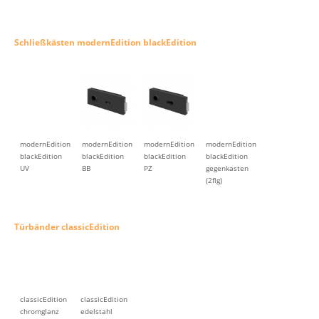
Schließkästen modernEdition blackEdition
modernEdition
modernEdition
modernEdition
modernEdition
blackEdition
blackEdition
blackEdition
blackEdition
UV
BB
PZ
gegenkasten
(2flg)
Türbänder classicEdition
classicEdition
classicEdition
chromglanz
edelstahl