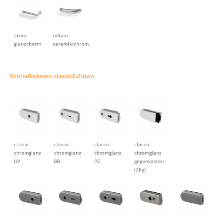
arona
bilbao
glanzchorm
keramik/chrom
Schließkästen classicEdition
classic
classic
classic
classic
chromglanz
chromglanz
chromglanz
chromglanz
UV
BB
PZ
gegenkasten
(2flg)