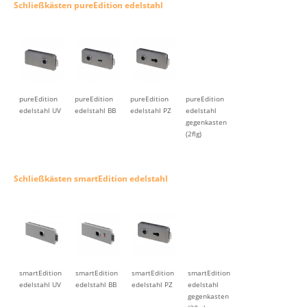
Schließkästen pureEdition edelstahl
pureEdition
pureEdition
pureEdition
pureEdition
edelstahl UV
edelstahl BB
edelstahl PZ
edelstahl
gegenkasten
(2flg)
Schließkästen smartEdition edelstahl
smartEdition
smartEdition
smartEdition
smartEdition
edelstahl UV
edelstahl BB
edelstahl PZ
edelstahl
gegenkasten