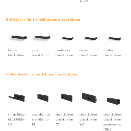
(2flg.)
Griffstücke für Schließkästen blackEdition
baltrum
juist
norderney
canaro
rhodos
blackEdition
blackEdition
blackEdition
blackEdition
blackEdition
Schließkästen smartEdition blackEdition
smartEdition
smartEdition
smartEdition
smartEdition
smartEdition
blackEdition
blackEdition
blackEdition
blackEdition
blackEdition
UV
BB
PZ
WC
gegenkasten
(2flg.)