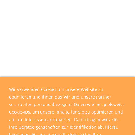
Wir verwenden Cookies um unsere Website zu
optimieren und Ihnen das Wir und unsere Partner
verarbeiten personenbezogene Daten wie beispielsweise
Cookie-IDs, um unsere Inhalte für Sie zu optimieren und
an Ihre Interessen anzupassen. Dabei fragen wir aktiv
Ihre Geräteeigenschaften zur Identifikation ab. Hierzu
benötigen wir und unsere Partner fortan Ihre