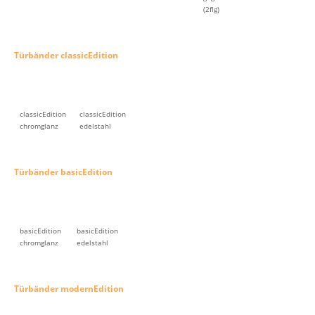
(2flg)
Türbänder classicEdition
classicEdition
classicEdition
chromglanz
edelstahl
Türbänder basicEdition
basicEdition
basicEdition
chromglanz
edelstahl
Türbänder modernEdition