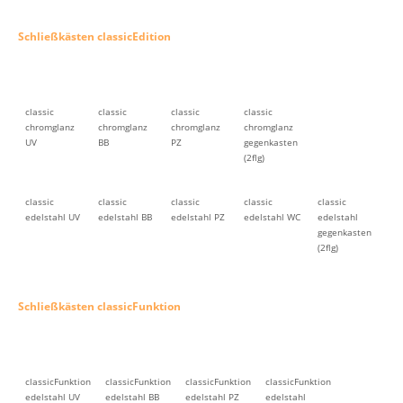
Schließkästen classicEdition
classic
classic
classic
classic
chromglanz
chromglanz
chromglanz
chromglanz
UV
BB
PZ
gegenkasten
(2flg)
classic
classic
classic
classic
classic
edelstahl UV
edelstahl BB
edelstahl PZ
edelstahl WC
edelstahl
gegenkasten
(2flg)
Schließkästen classicFunktion
classicFunktion
classicFunktion
classicFunktion
classicFunktion
edelstahl UV
edelstahl BB
edelstahl PZ
edelstahl