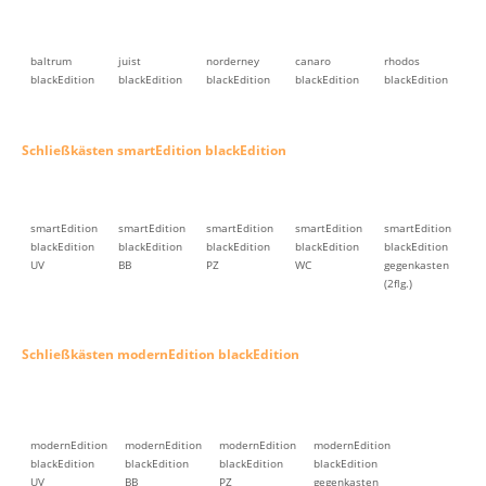
baltrum
juist
norderney
canaro
rhodos
blackEdition
blackEdition
blackEdition
blackEdition
blackEdition
Schließkästen smartEdition blackEdition
smartEdition
smartEdition
smartEdition
smartEdition
smartEdition
blackEdition
blackEdition
blackEdition
blackEdition
blackEdition
UV
BB
PZ
WC
gegenkasten
(2flg.)
Schließkästen modernEdition blackEdition
modernEdition
modernEdition
modernEdition
modernEdition
blackEdition
blackEdition
blackEdition
blackEdition
UV
BB
PZ
gegenkasten