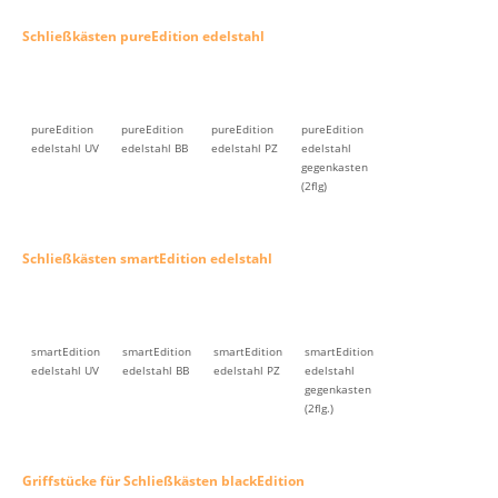
Schließkästen pureEdition edelstahl
pureEdition
pureEdition
pureEdition
pureEdition
edelstahl UV
edelstahl BB
edelstahl PZ
edelstahl
gegenkasten
(2flg)
Schließkästen smartEdition edelstahl
smartEdition
smartEdition
smartEdition
smartEdition
edelstahl UV
edelstahl BB
edelstahl PZ
edelstahl
gegenkasten
(2flg.)
Griffstücke für Schließkästen blackEdition