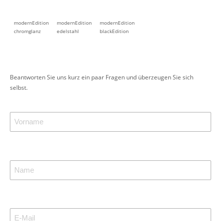
modernEdition
modernEdition
modernEdition
chromglanz
edelstahl
blackEdition
Beantworten Sie uns kurz ein paar Fragen und überzeugen Sie sich
selbst.