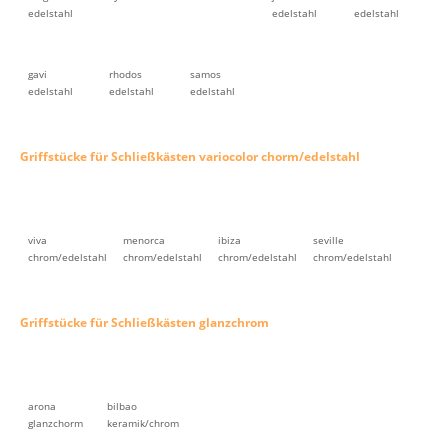
edelstahl
edelstahl
edelstahl
gavi
rhodos
samos
edelstahl
edelstahl
edelstahl
Griffstücke für Schließkästen variocolor chorm/edelstahl
viva
menorca
ibiza
seville
chrom/edelstahl
chrom/edelstahl
chrom/edelstahl
chrom/edelstahl
Griffstücke für Schließkästen glanzchrom
arona
bilbao
glanzchorm
keramik/chrom