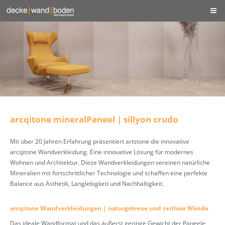
arcqitone mineralPaneel | sillyon crudo
Mit über 20 Jahren Erfahrung präsentiert artstone die innovative
arcqitone Wandverkleidung. Eine innovative Lösung für modernes
Wohnen und Architektur. Diese Wandverkleidungen vereinen natürliche
Mineralien mit fortschrittlicher Technologie und schaffen eine perfekte
Balance aus Ästhetik, Langlebigkeit und Nachhaltigkeit.
arcqitone Wandverkleidungen | naturgetreue und zeitlose Wände
Das ideale Wandformat und das äußerst geringe Gewicht der Paneele