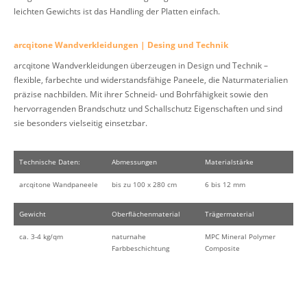
leichten Gewichts ist das Handling der Platten einfach.
arcqitone Wandverkleidungen | Desing und Technik
arcqitone Wandverkleidungen überzeugen in Design und Technik –
flexible, farbechte und widerstandsfähige Paneele, die Naturmaterialien
präzise nachbilden. Mit ihrer Schneid- und Bohrfähigkeit sowie den
hervorragenden Brandschutz und Schallschutz Eigenschaften und sind
sie besonders vielseitig einsetzbar.
Technische Daten:
Abmessungen
Materialstärke
arcqitone Wandpaneele
bis zu 100 x 280 cm
6 bis 12 mm
Gewicht
Oberflächenmaterial
Trägermaterial
ca. 3-4 kg/qm
naturnahe
MPC Mineral Polymer
Farbbeschichtung
Composite