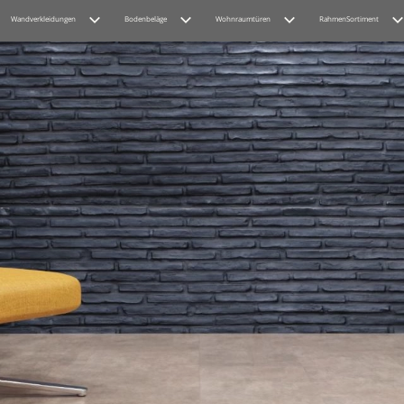
Wandverkleidungen
Bodenbeläge
Wohnraumtüren
RahmenSortiment