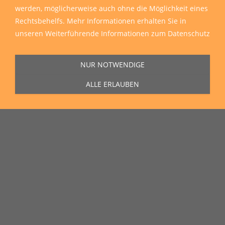
werden, möglicherweise auch ohne die Möglichkeit eines
Rechtsbehelfs. Mehr Informationen erhalten Sie in
unseren
Weiterführende Informationen zum Datenschutz
NUR NOTWENDIGE
ALLE ERLAUBEN
Sie erreichen uns Montag bis Freitag von 11:00 Uhr bis 16:00 Uhr unter
der Rufnummer
0271 77 00 10 50
in unserem Showroom in der Hagener
Straße 129, 57072 Siegen.