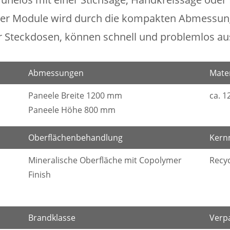
er Module wird durch die kompakten Abmessung
r Steckdosen, können schnell und problemlos a
Abmessungen
Mater
Paneele Breite 1200 mm
ca. 
Paneele Höhe 800 mm
Oberflächenbehandlung
Kern
Mineralische Oberfläche mit Copolymer
Recyc
Finish
Brandklasse
Verp