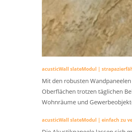
acusticWall slateModul | strapazierfä
Mit den robusten Wandpaneelen w
Oberflächen trotzen täglichen Be
Wohnräume und Gewerbeobjekt
acusticWall slateModul | einfach zu v
Die Akustikpaneele lassen sich 