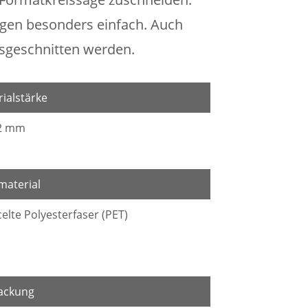
en besonders einfach. Auch
usgeschnitten werden.
ialstärke
12 mm
material
elte Polyesterfaser (PET)
ackung