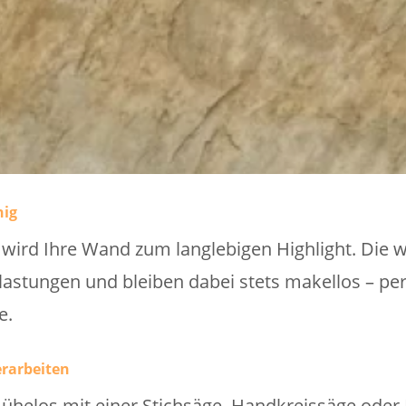
hig
ird Ihre Wand zum langlebigen Highlight. Die 
lastungen und bleiben dabei stets makellos – per
e.
erarbeiten
mühelos mit einer Stichsäge, Handkreissäge oder