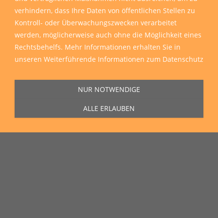
verhindern, dass Ihre Daten von öffentlichen Stellen zu
Kontroll- oder Überwachungszwecken verarbeitet
werden, möglicherweise auch ohne die Möglichkeit eines
Sie erreichen uns Montag bis Freitag von 11:00 Uhr bis 16:00 Uhr unter
Rechtsbehelfs. Mehr Informationen erhalten Sie in
der Rufnummer
0271 77 00 10 50
in unserem Showroom in der Hagener
Straße 129, 57072 Siegen.
unseren
Weiterführende Informationen zum Datenschutz
NUR NOTWENDIGE
ALLE ERLAUBEN
Unser Lieferservice
Wir liefern zu Ihnen nach Hause, auf die Baustelle und auch in die
ganze Welt
Wir liefern sämtliche Artikel direkt und reibungslos zu Ihnen nach Hause,
auf die Baustelle oder wohin Sie möchten.