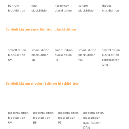
baltrum
juist
norderney
canaro
rhodos
blackEdition
blackEdition
blackEdition
blackEdition
blackEdition
Schließkästen smartEdition blackEdition
smartEdition
smartEdition
smartEdition
smartEdition
smartEdition
blackEdition
blackEdition
blackEdition
blackEdition
blackEdition
UV
BB
PZ
WC
gegenkasten
(2flg.)
Schließkästen modernEdition blackEdition
modernEdition
modernEdition
modernEdition
modernEdition
blackEdition
blackEdition
blackEdition
blackEdition
UV
BB
PZ
gegenkasten
(2flg)