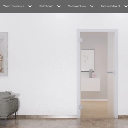
Wandverkleidungen
Bodenbeläge
Wohnraumtüren
RahmenSortiment