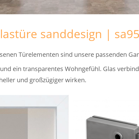
glastüre sanddesign | sa9
ossenen Türelementen sind unsere passenden Gan
t und ein transparentes Wohngefühl. Glas verbin
eller und großzügiger wirken.