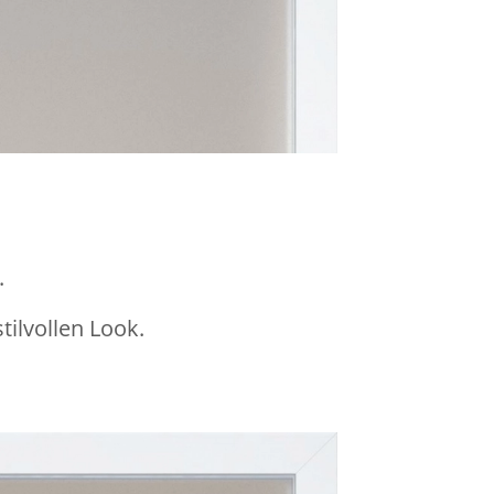
.
ilvollen Look.